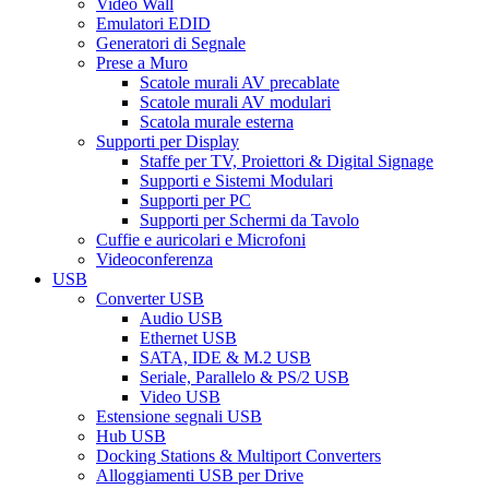
Video Wall
Emulatori EDID
Generatori di Segnale
Prese a Muro
Scatole murali AV precablate
Scatole murali AV modulari
Scatola murale esterna
Supporti per Display
Staffe per TV, Proiettori & Digital Signage
Supporti e Sistemi Modulari
Supporti per PC
Supporti per Schermi da Tavolo
Cuffie e auricolari e Microfoni
Videoconferenza
USB
Converter USB
Audio USB
Ethernet USB
SATA, IDE & M.2 USB
Seriale, Parallelo & PS/2 USB
Video USB
Estensione segnali USB
Hub USB
Docking Stations & Multiport Converters
Alloggiamenti USB per Drive