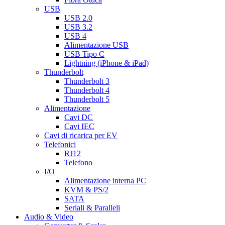
USB
USB 2.0
USB 3.2
USB 4
Alimentazione USB
USB Tipo C
Lightning (iPhone & iPad)
Thunderbolt
Thunderbolt 3
Thunderbolt 4
Thunderbolt 5
Alimentazione
Cavi DC
Cavi IEC
Cavi di ricarica per EV
Telefonici
RJ12
Telefono
I/O
Alimentazione interna PC
KVM & PS/2
SATA
Seriali & Paralleli
Audio & Video