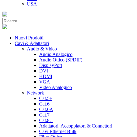
USA
Nuovi Prodotti
Cavi & Adattatori
Audio & Video
Audio Analogico
Audio Ottico (SPDIF)
DisplayPort
DVI
HDMI
VGA
Video Analogico
Network
Cat.5e
Cat.6
Cat.6A
Cat.7
Cat.8.1
Adattatori, Accoppiatori & Connettori
Cavi Ethernet Bulk
Fibra Ottica