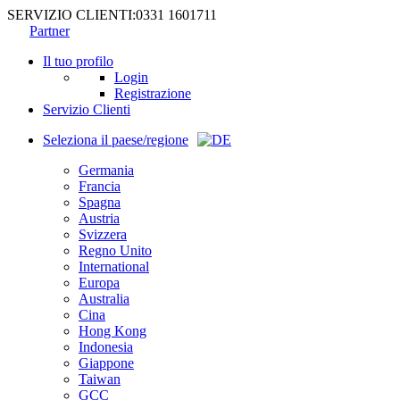
SERVIZIO CLIENTI:
0331 1601711
Partner
Il tuo profilo
Login
Registrazione
Servizio Clienti
Seleziona il paese/regione
Germania
Francia
Spagna
Austria
Svizzera
Regno Unito
International
Europa
Australia
Cina
Hong Kong
Indonesia
Giappone
Taiwan
GCC