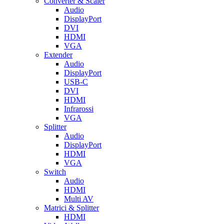
Converter & Scaler
Audio
DisplayPort
DVI
HDMI
VGA
Extender
Audio
DisplayPort
USB-C
DVI
HDMI
Infrarossi
VGA
Splitter
Audio
DisplayPort
HDMI
VGA
Switch
Audio
HDMI
Multi AV
Matrici & Splitter
HDMI