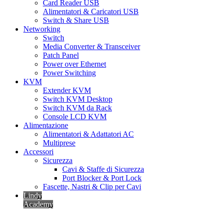
Card Reader USB
Alimentatori & Caricatori USB
Switch & Share USB
Networking
Switch
Media Converter & Transceiver
Patch Panel
Power over Ethernet
Power Switching
KVM
Extender KVM
Switch KVM Desktop
Switch KVM da Rack
Console LCD KVM
Alimentazione
Alimentatori & Adattatori AC
Multiprese
Accessori
Sicurezza
Cavi & Staffe di Sicurezza
Port Blocker & Port Lock
Fascette, Nastri & Clip per Cavi
Lindy
Academy