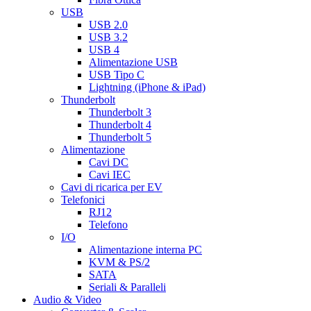
USB
USB 2.0
USB 3.2
USB 4
Alimentazione USB
USB Tipo C
Lightning (iPhone & iPad)
Thunderbolt
Thunderbolt 3
Thunderbolt 4
Thunderbolt 5
Alimentazione
Cavi DC
Cavi IEC
Cavi di ricarica per EV
Telefonici
RJ12
Telefono
I/O
Alimentazione interna PC
KVM & PS/2
SATA
Seriali & Paralleli
Audio & Video