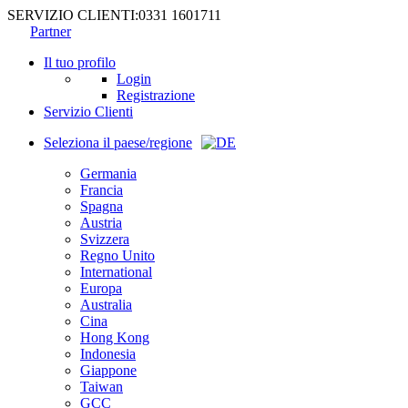
SERVIZIO CLIENTI:
0331 1601711
Partner
Il tuo profilo
Login
Registrazione
Servizio Clienti
Seleziona il paese/regione
Germania
Francia
Spagna
Austria
Svizzera
Regno Unito
International
Europa
Australia
Cina
Hong Kong
Indonesia
Giappone
Taiwan
GCC