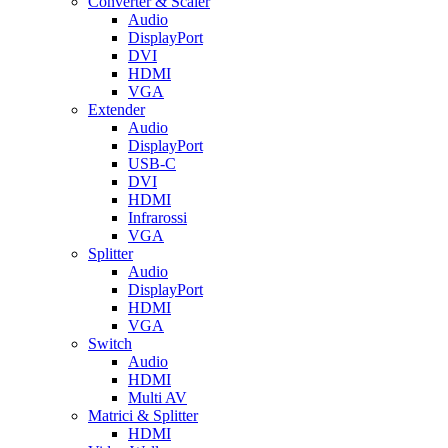
Converter & Scaler
Audio
DisplayPort
DVI
HDMI
VGA
Extender
Audio
DisplayPort
USB-C
DVI
HDMI
Infrarossi
VGA
Splitter
Audio
DisplayPort
HDMI
VGA
Switch
Audio
HDMI
Multi AV
Matrici & Splitter
HDMI