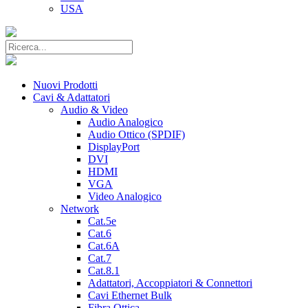
USA
Nuovi Prodotti
Cavi & Adattatori
Audio & Video
Audio Analogico
Audio Ottico (SPDIF)
DisplayPort
DVI
HDMI
VGA
Video Analogico
Network
Cat.5e
Cat.6
Cat.6A
Cat.7
Cat.8.1
Adattatori, Accoppiatori & Connettori
Cavi Ethernet Bulk
Fibra Ottica