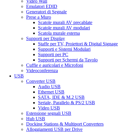
Video Wall
Emulatori EDID
Generatori di Segnale
Prese a Muro
Scatole murali AV precablate
Scatole murali AV modulari
Scatola murale esterna
Supporti per Display
Staffe per TV, Proiettori & Digital Signage
Supporti e Sistemi Modulari
Supporti per PC
Supporti per Schermi da Tavolo
Cuffie e auricolari e Microfoni
Videoconferenza
USB
Converter USB
Audio USB
Ethernet USB
SATA, IDE & M.2 USB
Seriale, Parallelo & PS/2 USB
Video USB
Estensione segnali USB
Hub USB
Docking Stations & Multiport Converters
Alloggiamenti USB per Drive