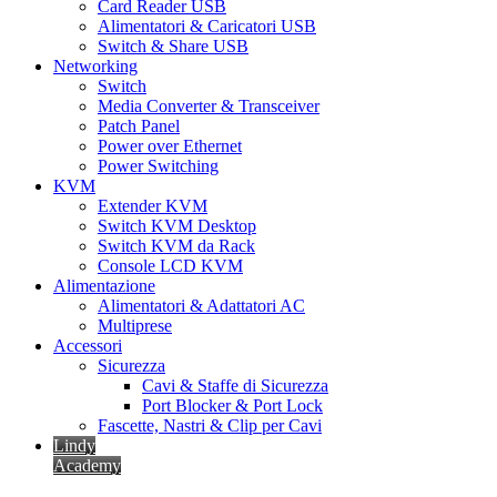
Card Reader USB
Alimentatori & Caricatori USB
Switch & Share USB
Networking
Switch
Media Converter & Transceiver
Patch Panel
Power over Ethernet
Power Switching
KVM
Extender KVM
Switch KVM Desktop
Switch KVM da Rack
Console LCD KVM
Alimentazione
Alimentatori & Adattatori AC
Multiprese
Accessori
Sicurezza
Cavi & Staffe di Sicurezza
Port Blocker & Port Lock
Fascette, Nastri & Clip per Cavi
Lindy
Academy