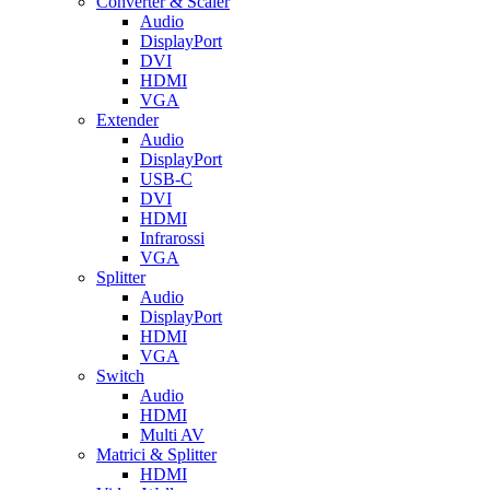
Converter & Scaler
Audio
DisplayPort
DVI
HDMI
VGA
Extender
Audio
DisplayPort
USB-C
DVI
HDMI
Infrarossi
VGA
Splitter
Audio
DisplayPort
HDMI
VGA
Switch
Audio
HDMI
Multi AV
Matrici & Splitter
HDMI