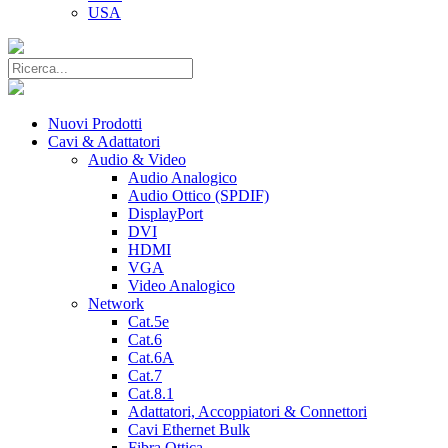
USA
Nuovi Prodotti
Cavi & Adattatori
Audio & Video
Audio Analogico
Audio Ottico (SPDIF)
DisplayPort
DVI
HDMI
VGA
Video Analogico
Network
Cat.5e
Cat.6
Cat.6A
Cat.7
Cat.8.1
Adattatori, Accoppiatori & Connettori
Cavi Ethernet Bulk
Fibra Ottica