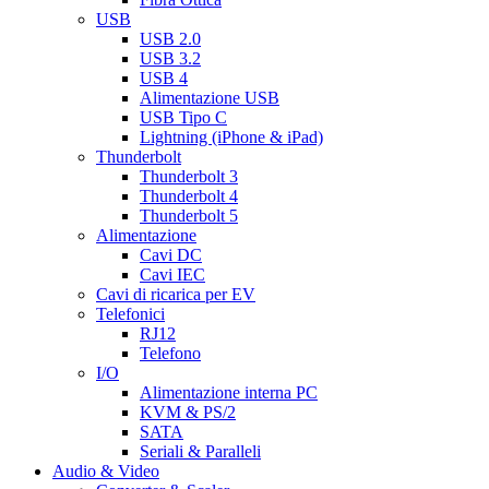
USB
USB 2.0
USB 3.2
USB 4
Alimentazione USB
USB Tipo C
Lightning (iPhone & iPad)
Thunderbolt
Thunderbolt 3
Thunderbolt 4
Thunderbolt 5
Alimentazione
Cavi DC
Cavi IEC
Cavi di ricarica per EV
Telefonici
RJ12
Telefono
I/O
Alimentazione interna PC
KVM & PS/2
SATA
Seriali & Paralleli
Audio & Video