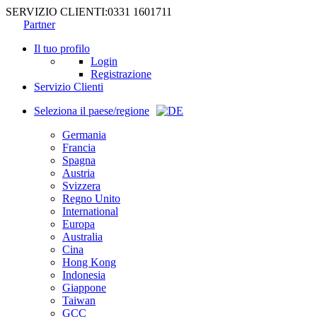
SERVIZIO CLIENTI:
0331 1601711
Partner
Il tuo profilo
Login
Registrazione
Servizio Clienti
Seleziona il paese/regione
Germania
Francia
Spagna
Austria
Svizzera
Regno Unito
International
Europa
Australia
Cina
Hong Kong
Indonesia
Giappone
Taiwan
GCC