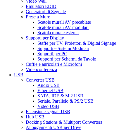
Video Wall
Emulatori EDID
Generatori di Segnale
Prese a Muro
Scatole murali AV precablate
Scatole murali AV modulari
Scatola murale esterna
Supporti per Display
Staffe per TV, Proiettori & Digital Signage
Supporti e Sistemi Modulari
Supporti per PC
Supporti per Schermi da Tavolo
Cuffie e auricolari e Microfoni
Videoconferenza
USB
Converter USB
Audio USB
Ethernet USB
SATA, IDE & M.2 USB
Seriale, Parallelo & PS/2 USB
Video USB
Estensione segnali USB
Hub USB
Docking Stations & Multiport Converters
Alloggiamenti USB per Drive