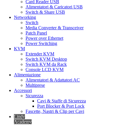
Card Reader USB
Alimentatori & Caricatori USB
Switch & Share USB
Networking
Switch
Media Converter & Transceiver
Patch Panel
Power over Ethernet
Power Switching
KVM
Extender KVM
Switch KVM Desktop
Switch KVM da Rack
Console LCD KVM
Alimentazione
Alimentatori & Adattatori AC
Multiprese
Accessori
Sicurezza
Cavi & Staffe di Sicurezza
Port Blocker & Port Lock
Fascette, Nastri & Clip per Cavi
Lindy
Academy