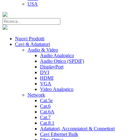
USA
Nuovi Prodotti
Cavi & Adattatori
Audio & Video
Audio Analogico
Audio Ottico (SPDIF)
DisplayPort
DVI
HDMI
VGA
Video Analogico
Network
Cat.5e
Cat.6
Cat.6A
Cat.7
Cat.8.1
Adattatori, Accoppiatori & Connettori
Cavi Ethernet Bulk
Fibra Ottica