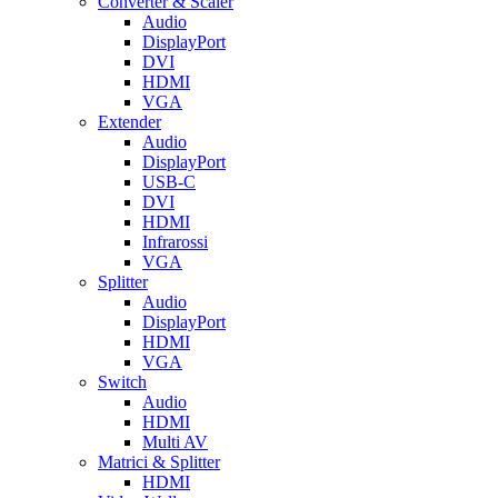
Converter & Scaler
Audio
DisplayPort
DVI
HDMI
VGA
Extender
Audio
DisplayPort
USB-C
DVI
HDMI
Infrarossi
VGA
Splitter
Audio
DisplayPort
HDMI
VGA
Switch
Audio
HDMI
Multi AV
Matrici & Splitter
HDMI