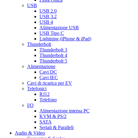
USB
USB 2.0
USB 3.2
USB 4
Alimentazione USB
USB Tipo C
Lightning (iPhone & iPad)
Thunderbolt
Thunderbolt 3
Thunderbolt 4
Thunderbolt 5
Alimentazione
Cavi DC
Cavi IEC
Cavi di ricarica per EV
Telefonici
RJ12
Telefono
I/O
Alimentazione interna PC
KVM & PS/2
SATA
Seriali & Paralleli
Audio & Video