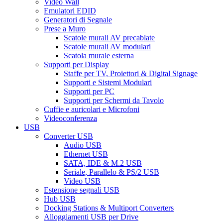
Video Wall
Emulatori EDID
Generatori di Segnale
Prese a Muro
Scatole murali AV precablate
Scatole murali AV modulari
Scatola murale esterna
Supporti per Display
Staffe per TV, Proiettori & Digital Signage
Supporti e Sistemi Modulari
Supporti per PC
Supporti per Schermi da Tavolo
Cuffie e auricolari e Microfoni
Videoconferenza
USB
Converter USB
Audio USB
Ethernet USB
SATA, IDE & M.2 USB
Seriale, Parallelo & PS/2 USB
Video USB
Estensione segnali USB
Hub USB
Docking Stations & Multiport Converters
Alloggiamenti USB per Drive