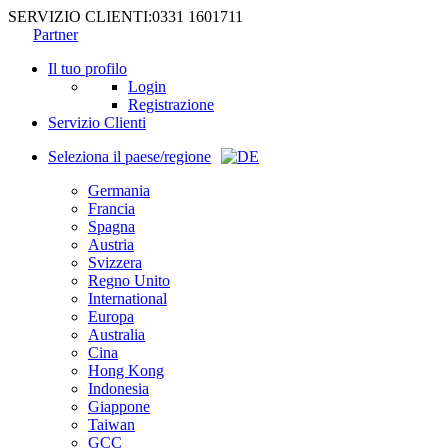
SERVIZIO CLIENTI:
0331 1601711
Partner
Il tuo profilo
Login
Registrazione
Servizio Clienti
Seleziona il paese/regione
Germania
Francia
Spagna
Austria
Svizzera
Regno Unito
International
Europa
Australia
Cina
Hong Kong
Indonesia
Giappone
Taiwan
GCC