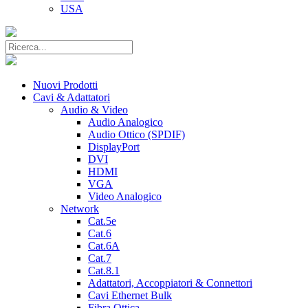
USA
Nuovi Prodotti
Cavi & Adattatori
Audio & Video
Audio Analogico
Audio Ottico (SPDIF)
DisplayPort
DVI
HDMI
VGA
Video Analogico
Network
Cat.5e
Cat.6
Cat.6A
Cat.7
Cat.8.1
Adattatori, Accoppiatori & Connettori
Cavi Ethernet Bulk
Fibra Ottica