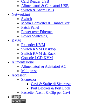
Card Reader USB
Alimentatori & Caricatori USB
Switch & Share USB
Networking
Switch
Media Converter & Transceiver
Patch Panel
Power over Ethernet
Power Switching
KVM
Extender KVM
Switch KVM Desktop
Switch KVM da Rack
Console LCD KVM
Alimentazione
Alimentatori & Adattatori AC
Multiprese
Accessori
Sicurezza
Cavi & Staffe di Sicurezza
Port Blocker & Port Lock
Fascette, Nastri & Clip per Cavi
Lindy
Academy