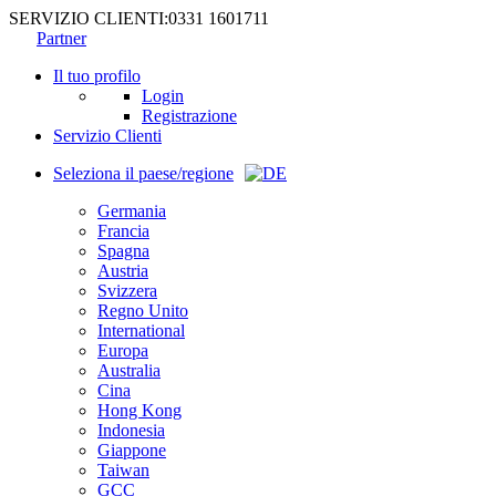
SERVIZIO CLIENTI:
0331 1601711
Partner
Il tuo profilo
Login
Registrazione
Servizio Clienti
Seleziona il paese/regione
Germania
Francia
Spagna
Austria
Svizzera
Regno Unito
International
Europa
Australia
Cina
Hong Kong
Indonesia
Giappone
Taiwan
GCC