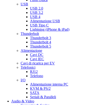
USB
USB 2.0
USB 3.2
USB 4
Alimentazione USB
USB Tipo C
Lightning (iPhone & iPad)
Thunderbolt
Thunderbolt 3
Thunderbolt 4
Thunderbolt 5
Alimentazione
Cavi DC
Cavi IEC
Cavi di ricarica per EV
Telefonici
RJ12
Telefono
I/O
Alimentazione interna PC
KVM & PS/2
SATA
Seriali & Paralleli
Audio & Video