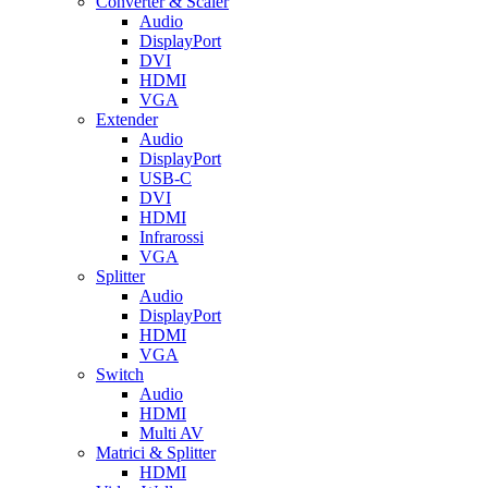
Converter & Scaler
Audio
DisplayPort
DVI
HDMI
VGA
Extender
Audio
DisplayPort
USB-C
DVI
HDMI
Infrarossi
VGA
Splitter
Audio
DisplayPort
HDMI
VGA
Switch
Audio
HDMI
Multi AV
Matrici & Splitter
HDMI