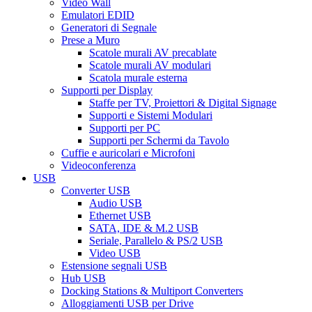
Video Wall
Emulatori EDID
Generatori di Segnale
Prese a Muro
Scatole murali AV precablate
Scatole murali AV modulari
Scatola murale esterna
Supporti per Display
Staffe per TV, Proiettori & Digital Signage
Supporti e Sistemi Modulari
Supporti per PC
Supporti per Schermi da Tavolo
Cuffie e auricolari e Microfoni
Videoconferenza
USB
Converter USB
Audio USB
Ethernet USB
SATA, IDE & M.2 USB
Seriale, Parallelo & PS/2 USB
Video USB
Estensione segnali USB
Hub USB
Docking Stations & Multiport Converters
Alloggiamenti USB per Drive