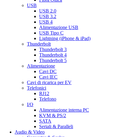
USB
USB 2.0
USB 3.2
USB 4
Alimentazione USB
USB Tipo C
Lightning (iPhone & iPad)
Thunderbolt
Thunderbolt 3
Thunderbolt 4
Thunderbolt 5
Alimentazione
Cavi DC
Cavi IEC
Cavi di ricarica per EV
Telefonici
RJ12
Telefono
I/O
Alimentazione interna PC
KVM & PS/2
SATA
Seriali & Paralleli
Audio & Video