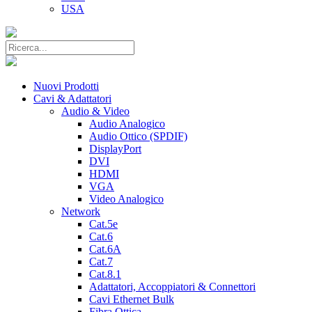
USA
Nuovi Prodotti
Cavi & Adattatori
Audio & Video
Audio Analogico
Audio Ottico (SPDIF)
DisplayPort
DVI
HDMI
VGA
Video Analogico
Network
Cat.5e
Cat.6
Cat.6A
Cat.7
Cat.8.1
Adattatori, Accoppiatori & Connettori
Cavi Ethernet Bulk
Fibra Ottica