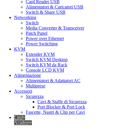
Card Reader USB
Alimentatori & Caricatori USB
Switch & Share USB
Networking
Switch
Media Converter & Transceiver
Patch Panel
Power over Ethernet
Power Switching
KVM
Extender KVM
Switch KVM Desktop
Switch KVM da Rack
Console LCD KVM
Alimentazione
Alimentatori & Adattatori AC
Multiprese
Accessori
Sicurezza
Cavi & Staffe di Sicurezza
Port Blocker & Port Lock
Fascette, Nastri & Clip per Cavi
Lindy
Academy