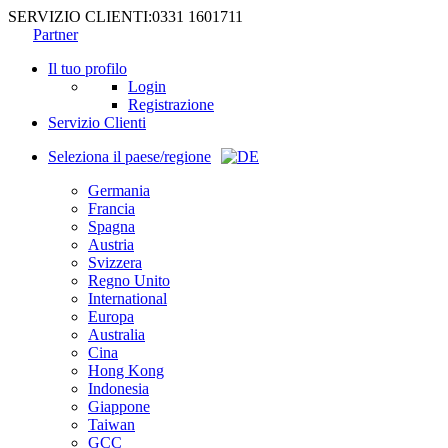
SERVIZIO CLIENTI:
0331 1601711
Partner
Il tuo profilo
Login
Registrazione
Servizio Clienti
Seleziona il paese/regione
Germania
Francia
Spagna
Austria
Svizzera
Regno Unito
International
Europa
Australia
Cina
Hong Kong
Indonesia
Giappone
Taiwan
GCC