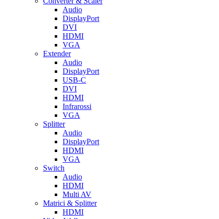
Converter & Scaler
Audio
DisplayPort
DVI
HDMI
VGA
Extender
Audio
DisplayPort
USB-C
DVI
HDMI
Infrarossi
VGA
Splitter
Audio
DisplayPort
HDMI
VGA
Switch
Audio
HDMI
Multi AV
Matrici & Splitter
HDMI