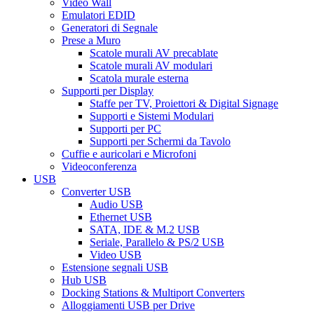
Video Wall
Emulatori EDID
Generatori di Segnale
Prese a Muro
Scatole murali AV precablate
Scatole murali AV modulari
Scatola murale esterna
Supporti per Display
Staffe per TV, Proiettori & Digital Signage
Supporti e Sistemi Modulari
Supporti per PC
Supporti per Schermi da Tavolo
Cuffie e auricolari e Microfoni
Videoconferenza
USB
Converter USB
Audio USB
Ethernet USB
SATA, IDE & M.2 USB
Seriale, Parallelo & PS/2 USB
Video USB
Estensione segnali USB
Hub USB
Docking Stations & Multiport Converters
Alloggiamenti USB per Drive