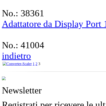
No.: 38361
Adattatore da Display Port
No.: 41004
indietro
1
2
3
Newsletter
Registrati per ricevere le u