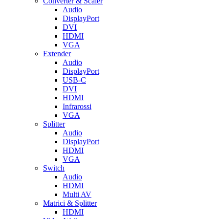
Converter & Scaler
Audio
DisplayPort
DVI
HDMI
VGA
Extender
Audio
DisplayPort
USB-C
DVI
HDMI
Infrarossi
VGA
Splitter
Audio
DisplayPort
HDMI
VGA
Switch
Audio
HDMI
Multi AV
Matrici & Splitter
HDMI