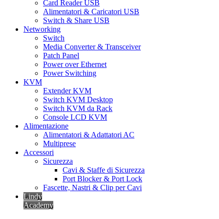
Card Reader USB
Alimentatori & Caricatori USB
Switch & Share USB
Networking
Switch
Media Converter & Transceiver
Patch Panel
Power over Ethernet
Power Switching
KVM
Extender KVM
Switch KVM Desktop
Switch KVM da Rack
Console LCD KVM
Alimentazione
Alimentatori & Adattatori AC
Multiprese
Accessori
Sicurezza
Cavi & Staffe di Sicurezza
Port Blocker & Port Lock
Fascette, Nastri & Clip per Cavi
Lindy
Academy