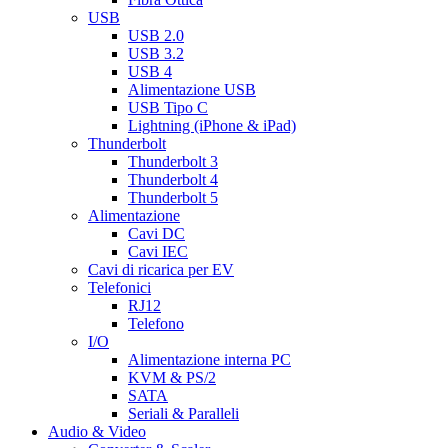
USB
USB 2.0
USB 3.2
USB 4
Alimentazione USB
USB Tipo C
Lightning (iPhone & iPad)
Thunderbolt
Thunderbolt 3
Thunderbolt 4
Thunderbolt 5
Alimentazione
Cavi DC
Cavi IEC
Cavi di ricarica per EV
Telefonici
RJ12
Telefono
I/O
Alimentazione interna PC
KVM & PS/2
SATA
Seriali & Paralleli
Audio & Video