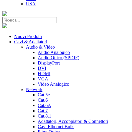
USA
Nuovi Prodotti
Cavi & Adattatori
Audio & Video
Audio Analogico
Audio Ottico (SPDIF)
DisplayPort
DVI
HDMI
VGA
Video Analogico
Network
Cat.5e
Cat.6
Cat.6A
Cat.7
Cat.8.1
Adattatori, Accoppiatori & Connettori
Cavi Ethernet Bulk
Fibra Ottica