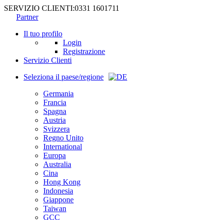
SERVIZIO CLIENTI:
0331 1601711
Partner
Il tuo profilo
Login
Registrazione
Servizio Clienti
Seleziona il paese/regione
Germania
Francia
Spagna
Austria
Svizzera
Regno Unito
International
Europa
Australia
Cina
Hong Kong
Indonesia
Giappone
Taiwan
GCC