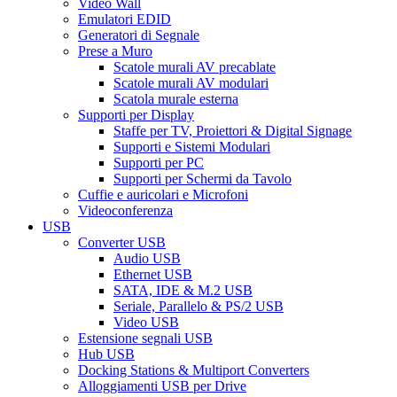
Video Wall
Emulatori EDID
Generatori di Segnale
Prese a Muro
Scatole murali AV precablate
Scatole murali AV modulari
Scatola murale esterna
Supporti per Display
Staffe per TV, Proiettori & Digital Signage
Supporti e Sistemi Modulari
Supporti per PC
Supporti per Schermi da Tavolo
Cuffie e auricolari e Microfoni
Videoconferenza
USB
Converter USB
Audio USB
Ethernet USB
SATA, IDE & M.2 USB
Seriale, Parallelo & PS/2 USB
Video USB
Estensione segnali USB
Hub USB
Docking Stations & Multiport Converters
Alloggiamenti USB per Drive