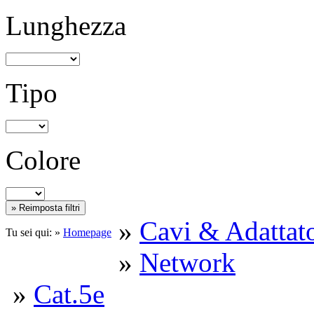
Lunghezza
Tipo
Colore
»
Cavi & Adattato
Tu sei qui: »
Homepage
»
Network
»
Cat.5e