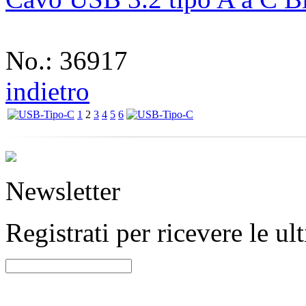
No.: 36917
indietro
1
2
3
4
5
6
Newsletter
Registrati per ricevere le u