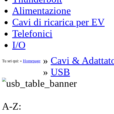
Alimentazione
Cavi di ricarica per EV
Telefonici
I/O
»
Cavi & Adattato
Tu sei qui: »
Homepage
»
USB
A-Z: