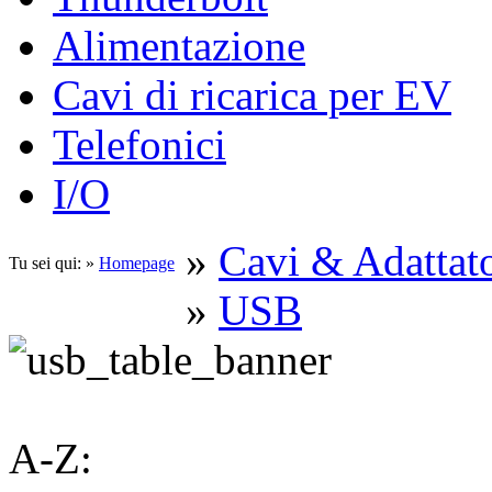
Alimentazione
Cavi di ricarica per EV
Telefonici
I/O
»
Cavi & Adattato
Tu sei qui: »
Homepage
»
USB
A-Z: