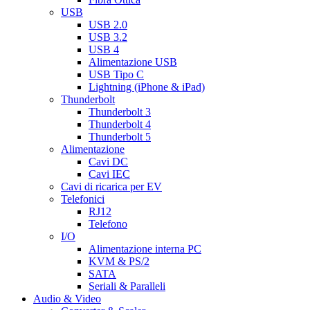
USB
USB 2.0
USB 3.2
USB 4
Alimentazione USB
USB Tipo C
Lightning (iPhone & iPad)
Thunderbolt
Thunderbolt 3
Thunderbolt 4
Thunderbolt 5
Alimentazione
Cavi DC
Cavi IEC
Cavi di ricarica per EV
Telefonici
RJ12
Telefono
I/O
Alimentazione interna PC
KVM & PS/2
SATA
Seriali & Paralleli
Audio & Video