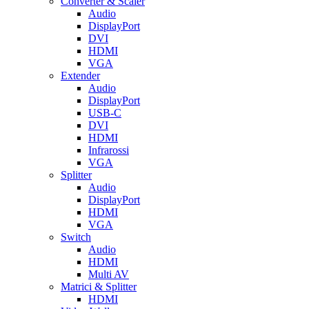
Converter & Scaler
Audio
DisplayPort
DVI
HDMI
VGA
Extender
Audio
DisplayPort
USB-C
DVI
HDMI
Infrarossi
VGA
Splitter
Audio
DisplayPort
HDMI
VGA
Switch
Audio
HDMI
Multi AV
Matrici & Splitter
HDMI