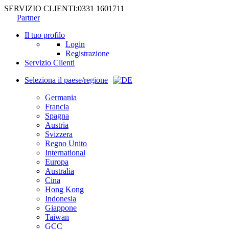
SERVIZIO CLIENTI:
0331 1601711
Partner
Il tuo profilo
Login
Registrazione
Servizio Clienti
Seleziona il paese/regione
Germania
Francia
Spagna
Austria
Svizzera
Regno Unito
International
Europa
Australia
Cina
Hong Kong
Indonesia
Giappone
Taiwan
GCC