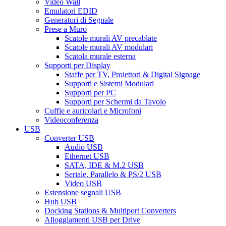
Video Wall
Emulatori EDID
Generatori di Segnale
Prese a Muro
Scatole murali AV precablate
Scatole murali AV modulari
Scatola murale esterna
Supporti per Display
Staffe per TV, Proiettori & Digital Signage
Supporti e Sistemi Modulari
Supporti per PC
Supporti per Schermi da Tavolo
Cuffie e auricolari e Microfoni
Videoconferenza
USB
Converter USB
Audio USB
Ethernet USB
SATA, IDE & M.2 USB
Seriale, Parallelo & PS/2 USB
Video USB
Estensione segnali USB
Hub USB
Docking Stations & Multiport Converters
Alloggiamenti USB per Drive