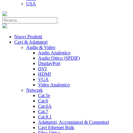
USA
Nuovi Prodotti
Cavi & Adattatori
Audio & Video
Audio Analogico
Audio Ottico (SPDIF)
DisplayPort
DVI
HDMI
VGA
Video Analogico
Network
Cat.5e
Cat.6
Cat.6A
Cat.7
Cat.8.1
Adattatori, Accoppiatori & Connettori
Cavi Ethernet Bulk
Fibra Ottica