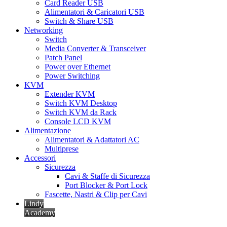
Card Reader USB
Alimentatori & Caricatori USB
Switch & Share USB
Networking
Switch
Media Converter & Transceiver
Patch Panel
Power over Ethernet
Power Switching
KVM
Extender KVM
Switch KVM Desktop
Switch KVM da Rack
Console LCD KVM
Alimentazione
Alimentatori & Adattatori AC
Multiprese
Accessori
Sicurezza
Cavi & Staffe di Sicurezza
Port Blocker & Port Lock
Fascette, Nastri & Clip per Cavi
Lindy
Academy