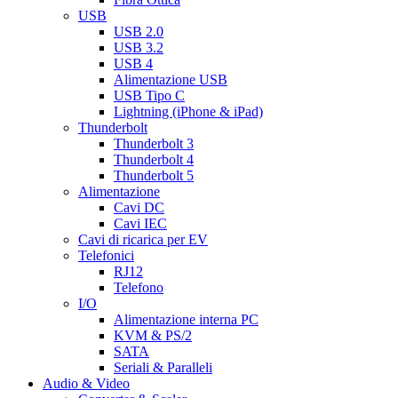
USB
USB 2.0
USB 3.2
USB 4
Alimentazione USB
USB Tipo C
Lightning (iPhone & iPad)
Thunderbolt
Thunderbolt 3
Thunderbolt 4
Thunderbolt 5
Alimentazione
Cavi DC
Cavi IEC
Cavi di ricarica per EV
Telefonici
RJ12
Telefono
I/O
Alimentazione interna PC
KVM & PS/2
SATA
Seriali & Paralleli
Audio & Video