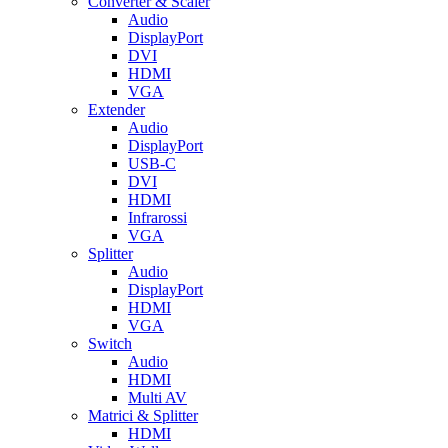
Converter & Scaler
Audio
DisplayPort
DVI
HDMI
VGA
Extender
Audio
DisplayPort
USB-C
DVI
HDMI
Infrarossi
VGA
Splitter
Audio
DisplayPort
HDMI
VGA
Switch
Audio
HDMI
Multi AV
Matrici & Splitter
HDMI