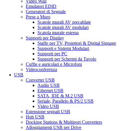
Video Wall
Emulatori EDID
Generatori di Segnale
Prese a Muro
Scatole murali AV precablate
Scatole murali AV modulari
Scatola murale esterna
Supporti per Display
Staffe per TV, Proiettori & Digital Signage
Supporti e Sistemi Modulari
Supporti per PC
Supporti per Schermi da Tavolo
Cuffie e auricolari e Microfoni
Videoconferenza
USB
Converter USB
Audio USB
Ethernet USB
SATA, IDE & M.2 USB
Seriale, Parallelo & PS/2 USB
Video USB
Estensione segnali USB
Hub USB
Docking Stations & Multiport Converters
Alloggiamenti USB per Drive