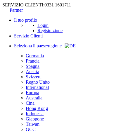
SERVIZIO CLIENTI:
0331 1601711
Partner
Il tuo profilo
Login
Registrazione
Servizio Clienti
Seleziona il paese/regione
Germania
Francia
Spagna
Austria
Svizzera
Regno Unito
International
Europa
Australia
Cina
Hong Kong
Indonesia
Giappone
Taiwan
GCC