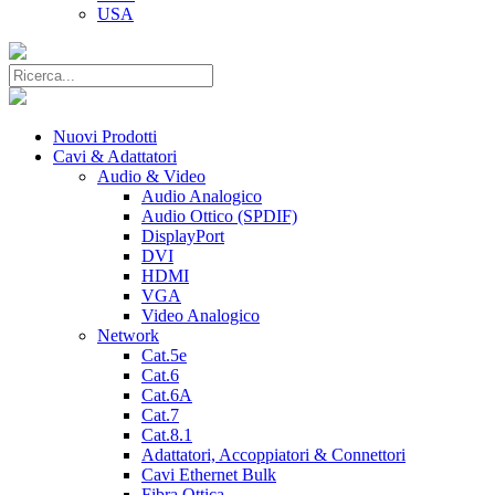
USA
Nuovi Prodotti
Cavi & Adattatori
Audio & Video
Audio Analogico
Audio Ottico (SPDIF)
DisplayPort
DVI
HDMI
VGA
Video Analogico
Network
Cat.5e
Cat.6
Cat.6A
Cat.7
Cat.8.1
Adattatori, Accoppiatori & Connettori
Cavi Ethernet Bulk
Fibra Ottica