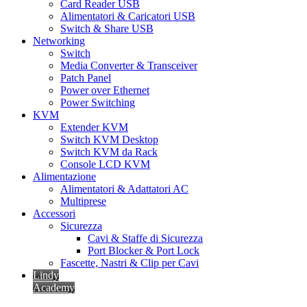
Card Reader USB
Alimentatori & Caricatori USB
Switch & Share USB
Networking
Switch
Media Converter & Transceiver
Patch Panel
Power over Ethernet
Power Switching
KVM
Extender KVM
Switch KVM Desktop
Switch KVM da Rack
Console LCD KVM
Alimentazione
Alimentatori & Adattatori AC
Multiprese
Accessori
Sicurezza
Cavi & Staffe di Sicurezza
Port Blocker & Port Lock
Fascette, Nastri & Clip per Cavi
Lindy
Academy