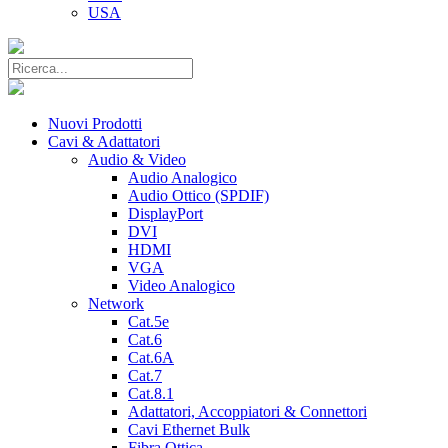
USA
Nuovi Prodotti
Cavi & Adattatori
Audio & Video
Audio Analogico
Audio Ottico (SPDIF)
DisplayPort
DVI
HDMI
VGA
Video Analogico
Network
Cat.5e
Cat.6
Cat.6A
Cat.7
Cat.8.1
Adattatori, Accoppiatori & Connettori
Cavi Ethernet Bulk
Fibra Ottica