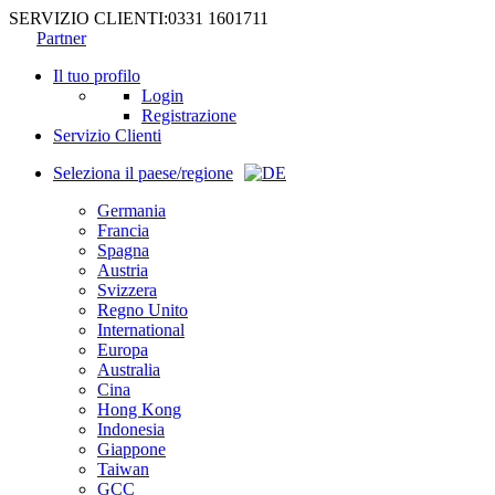
SERVIZIO CLIENTI:
0331 1601711
Partner
Il tuo profilo
Login
Registrazione
Servizio Clienti
Seleziona il paese/regione
Germania
Francia
Spagna
Austria
Svizzera
Regno Unito
International
Europa
Australia
Cina
Hong Kong
Indonesia
Giappone
Taiwan
GCC