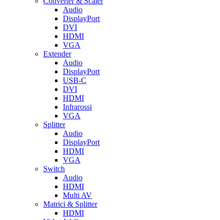
Converter & Scaler
Audio
DisplayPort
DVI
HDMI
VGA
Extender
Audio
DisplayPort
USB-C
DVI
HDMI
Infrarossi
VGA
Splitter
Audio
DisplayPort
HDMI
VGA
Switch
Audio
HDMI
Multi AV
Matrici & Splitter
HDMI