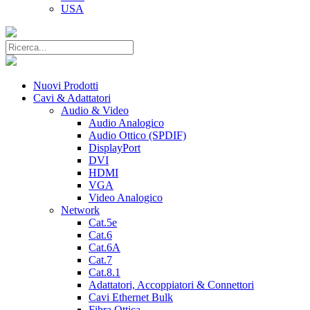
USA
Nuovi Prodotti
Cavi & Adattatori
Audio & Video
Audio Analogico
Audio Ottico (SPDIF)
DisplayPort
DVI
HDMI
VGA
Video Analogico
Network
Cat.5e
Cat.6
Cat.6A
Cat.7
Cat.8.1
Adattatori, Accoppiatori & Connettori
Cavi Ethernet Bulk
Fibra Ottica