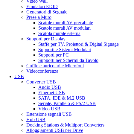
Video Wall
Emulatori EDID
Generatori di Segnale
Prese a Muro
Scatole murali AV precablate
Scatole murali AV modulari
Scatola murale esterna
Supporti per Display
Staffe per TV, Proiettori & Digital Signage
Supporti e Sistemi Modulari
Supporti per PC
Supporti per Schermi da Tavolo
Cuffie e auricolari e Microfoni
Videoconferenza
USB
Converter USB
Audio USB
Ethernet USB
SATA, IDE & M.2 USB
Seriale, Parallelo & PS/2 USB
Video USB
Estensione segnali USB
Hub USB
Docking Stations & Multiport Converters
Alloggiamenti USB per Drive