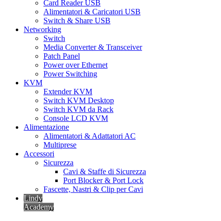
Card Reader USB
Alimentatori & Caricatori USB
Switch & Share USB
Networking
Switch
Media Converter & Transceiver
Patch Panel
Power over Ethernet
Power Switching
KVM
Extender KVM
Switch KVM Desktop
Switch KVM da Rack
Console LCD KVM
Alimentazione
Alimentatori & Adattatori AC
Multiprese
Accessori
Sicurezza
Cavi & Staffe di Sicurezza
Port Blocker & Port Lock
Fascette, Nastri & Clip per Cavi
Lindy
Academy