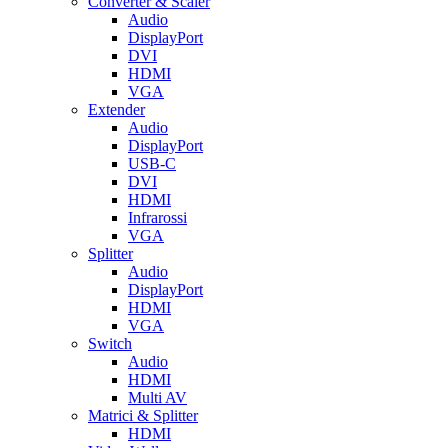
Converter & Scaler
Audio
DisplayPort
DVI
HDMI
VGA
Extender
Audio
DisplayPort
USB-C
DVI
HDMI
Infrarossi
VGA
Splitter
Audio
DisplayPort
HDMI
VGA
Switch
Audio
HDMI
Multi AV
Matrici & Splitter
HDMI