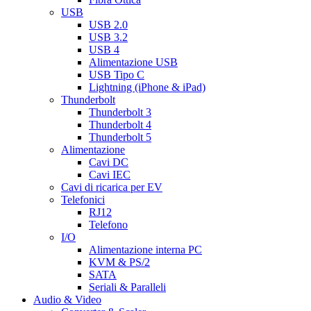
USB
USB 2.0
USB 3.2
USB 4
Alimentazione USB
USB Tipo C
Lightning (iPhone & iPad)
Thunderbolt
Thunderbolt 3
Thunderbolt 4
Thunderbolt 5
Alimentazione
Cavi DC
Cavi IEC
Cavi di ricarica per EV
Telefonici
RJ12
Telefono
I/O
Alimentazione interna PC
KVM & PS/2
SATA
Seriali & Paralleli
Audio & Video