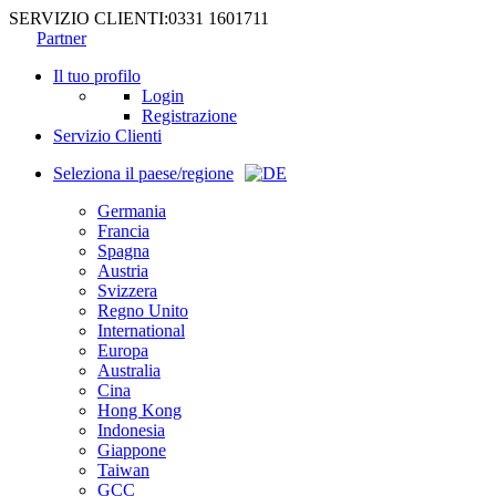
SERVIZIO CLIENTI:
0331 1601711
Partner
Il tuo profilo
Login
Registrazione
Servizio Clienti
Seleziona il paese/regione
Germania
Francia
Spagna
Austria
Svizzera
Regno Unito
International
Europa
Australia
Cina
Hong Kong
Indonesia
Giappone
Taiwan
GCC