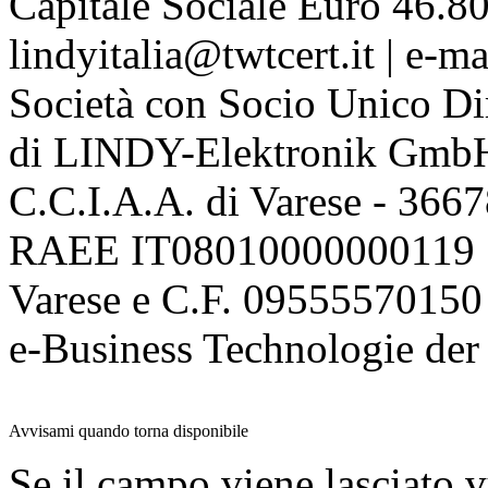
Capitale Sociale Euro 46.80
lindyitalia@twtcert.it | e-m
Società con Socio Unico Di
di LINDY-Elektronik Gmb
C.C.I.A.A. di Varese - 36
RAEE IT08010000000119 | 
Varese e C.F. 09555570150
e-Business Technologie 
Avvisami quando torna disponibile
Se il campo viene lasciato v