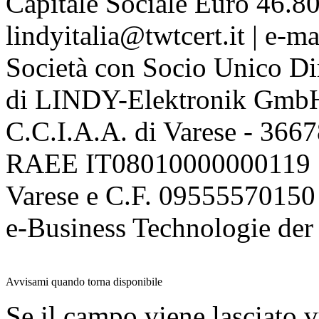
Capitale Sociale Euro 46.80
lindyitalia@twtcert.it | e-m
Società con Socio Unico Di
di LINDY-Elektronik Gmb
C.C.I.A.A. di Varese - 36
RAEE IT08010000000119 | 
Varese e C.F. 09555570150
e-Business Technologie 
Avvisami quando torna disponibile
Se il campo viene lasciato v