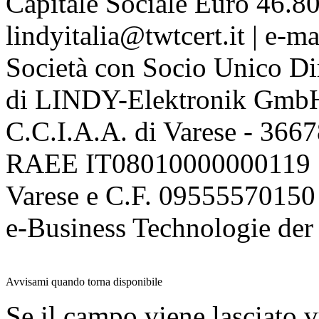
Capitale Sociale Euro 46.80
lindyitalia@twtcert.it | e-m
Società con Socio Unico Di
di LINDY-Elektronik Gmb
C.C.I.A.A. di Varese - 36
RAEE IT08010000000119 | 
Varese e C.F. 09555570150
e-Business Technologie 
Avvisami quando torna disponibile
Se il campo viene lasciato v