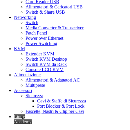
Card Reader USB
Alimentatori & Caricatori USB
Switch & Share USB
Networking
Switch
Media Converter & Transceiver
Patch Panel
Power over Ethernet
Power Switching
KVM
Extender KVM
Switch KVM Desktop
Switch KVM da Rack
Console LCD KVM
Alimentazione
Alimentatori & Adattatori AC
Multiprese
Accessori
Sicurezza
Cavi & Staffe di Sicurezza
Port Blocker & Port Lock
Fascette, Nastri & Clip per Cavi
Lindy
Academy