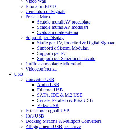
Video Wall
Emulatori EDID
Generatori di Segnale
Prese a Muro
Scatole murali AV precablate
Scatole murali AV modulari
Scatola murale esterna
Supporti per Display
Staffe per TV, Proiettori & Digital Signage
Supporti e Sistemi Modulari
Supporti per PC
Supporti per Schermi da Tavolo
Cuffie e auricolari e Microfoni
Videoconferenza
USB
Converter USB
Audio USB
Ethernet USB
SATA, IDE & M.2 USB
Seriale, Parallelo & PS/2 USB
Video USB
Estensione segnali USB
Hub USB
Docking Stations & Multiport Converters
Alloggiamenti USB per Drive