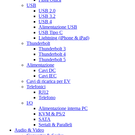
USB
USB 2.0
USB 3.2
USB 4
Alimentazione USB
USB Tipo C
Lightning (iPhone & iPad)
Thunderbolt
Thunderbolt 3
Thunderbolt 4
Thunderbolt 5
Alimentazione
Cavi DC
Cavi IEC
Cavi di ricarica per EV
Telefonici
RJ12
Telefono
I/O
Alimentazione interna PC
KVM & PS/2
SATA
Seriali & Paralleli
Audio & Video