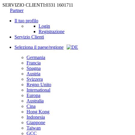
SERVIZIO CLIENTI:
0331 1601711
Partner
Il tuo profilo
Login
Registrazione
Servizio Clienti
Seleziona il paese/regione
Germania
Francia
Spagna
Austria
Svizzera
Regno Unito
International
Europa
Australia
Cina
Hong Kong
Indonesia
Giappone
Taiwan
GCC