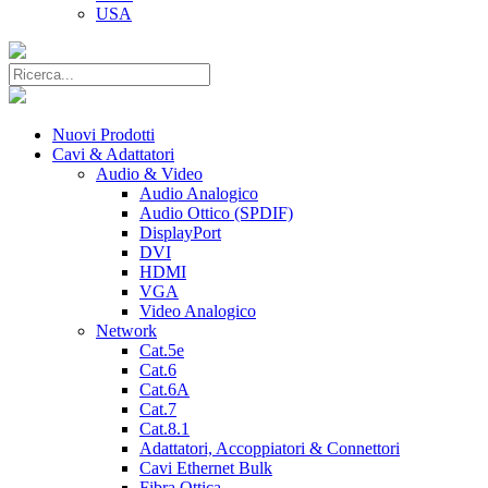
USA
Nuovi Prodotti
Cavi & Adattatori
Audio & Video
Audio Analogico
Audio Ottico (SPDIF)
DisplayPort
DVI
HDMI
VGA
Video Analogico
Network
Cat.5e
Cat.6
Cat.6A
Cat.7
Cat.8.1
Adattatori, Accoppiatori & Connettori
Cavi Ethernet Bulk
Fibra Ottica