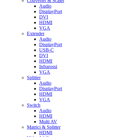
Converter & Scaler
Audio
DisplayPort
DVI
HDMI
VGA
Extender
Audio
DisplayPort
USB-C
DVI
HDMI
Infrarossi
VGA
Splitter
Audio
DisplayPort
HDMI
VGA
Switch
Audio
HDMI
Multi AV
Matrici & Splitter
HDMI