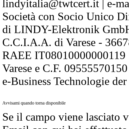
lindyitalia@twtcert.it | e-m
Società con Socio Unico Di
di LINDY-Elektronik Gmb
C.C.I.A.A. di Varese - 36
RAEE IT08010000000119 | 
Varese e C.F. 09555570150
e-Business Technologie 
Avvisami quando torna disponibile
Se il campo viene lasciato v