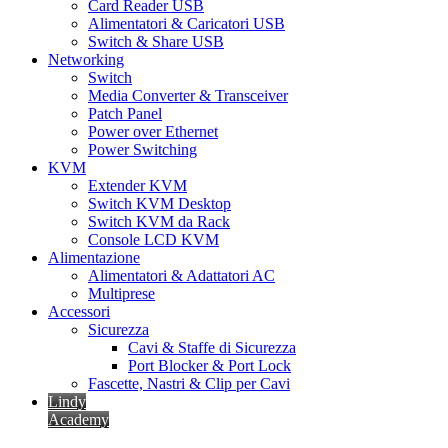
Card Reader USB
Alimentatori & Caricatori USB
Switch & Share USB
Networking
Switch
Media Converter & Transceiver
Patch Panel
Power over Ethernet
Power Switching
KVM
Extender KVM
Switch KVM Desktop
Switch KVM da Rack
Console LCD KVM
Alimentazione
Alimentatori & Adattatori AC
Multiprese
Accessori
Sicurezza
Cavi & Staffe di Sicurezza
Port Blocker & Port Lock
Fascette, Nastri & Clip per Cavi
Lindy
Academy