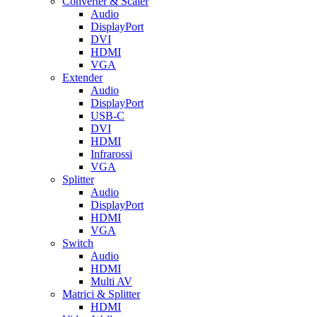
Converter & Scaler
Audio
DisplayPort
DVI
HDMI
VGA
Extender
Audio
DisplayPort
USB-C
DVI
HDMI
Infrarossi
VGA
Splitter
Audio
DisplayPort
HDMI
VGA
Switch
Audio
HDMI
Multi AV
Matrici & Splitter
HDMI