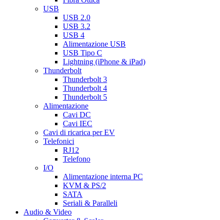
USB
USB 2.0
USB 3.2
USB 4
Alimentazione USB
USB Tipo C
Lightning (iPhone & iPad)
Thunderbolt
Thunderbolt 3
Thunderbolt 4
Thunderbolt 5
Alimentazione
Cavi DC
Cavi IEC
Cavi di ricarica per EV
Telefonici
RJ12
Telefono
I/O
Alimentazione interna PC
KVM & PS/2
SATA
Seriali & Paralleli
Audio & Video