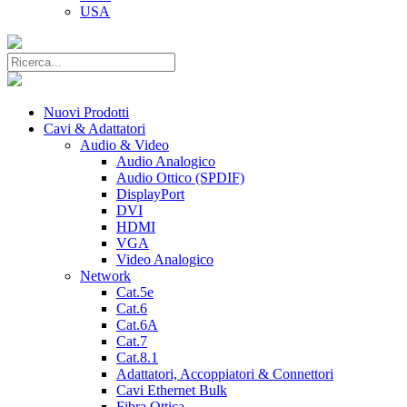
USA
Nuovi Prodotti
Cavi & Adattatori
Audio & Video
Audio Analogico
Audio Ottico (SPDIF)
DisplayPort
DVI
HDMI
VGA
Video Analogico
Network
Cat.5e
Cat.6
Cat.6A
Cat.7
Cat.8.1
Adattatori, Accoppiatori & Connettori
Cavi Ethernet Bulk
Fibra Ottica