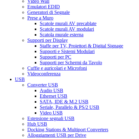
Video Wall
Emulatori EDID
Generatori di Segnale
Prese a Muro
Scatole murali AV precablate
Scatole murali AV modulari
Scatola murale esterna
Supporti per Display
Staffe per TV, Proiettori & Digital Signage
Supporti e Sistemi Modulari
Supporti per PC
Supporti per Schermi da Tavolo
Cuffie e auricolari e Microfoni
Videoconferenza
USB
Converter USB
Audio USB
Ethernet USB
SATA, IDE & M.2 USB
Seriale, Parallelo & PS/2 USB
Video USB
Estensione segnali USB
Hub USB
Docking Stations & Multiport Converters
Alloggiamenti USB per Drive