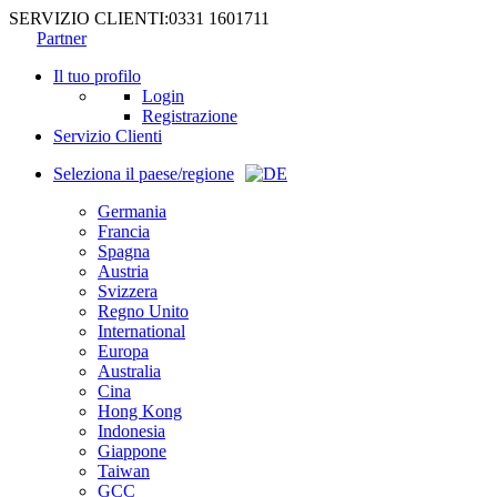
SERVIZIO CLIENTI:
0331 1601711
Partner
Il tuo profilo
Login
Registrazione
Servizio Clienti
Seleziona il paese/regione
Germania
Francia
Spagna
Austria
Svizzera
Regno Unito
International
Europa
Australia
Cina
Hong Kong
Indonesia
Giappone
Taiwan
GCC