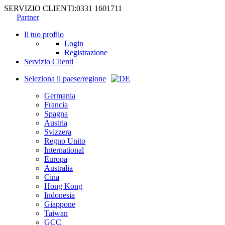
SERVIZIO CLIENTI:
0331 1601711
Partner
Il tuo profilo
Login
Registrazione
Servizio Clienti
Seleziona il paese/regione
Germania
Francia
Spagna
Austria
Svizzera
Regno Unito
International
Europa
Australia
Cina
Hong Kong
Indonesia
Giappone
Taiwan
GCC