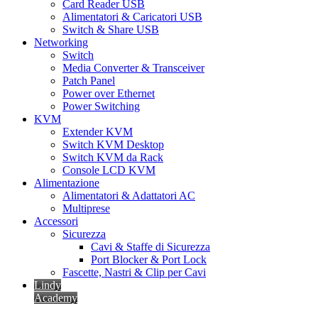
Card Reader USB
Alimentatori & Caricatori USB
Switch & Share USB
Networking
Switch
Media Converter & Transceiver
Patch Panel
Power over Ethernet
Power Switching
KVM
Extender KVM
Switch KVM Desktop
Switch KVM da Rack
Console LCD KVM
Alimentazione
Alimentatori & Adattatori AC
Multiprese
Accessori
Sicurezza
Cavi & Staffe di Sicurezza
Port Blocker & Port Lock
Fascette, Nastri & Clip per Cavi
Lindy
Academy