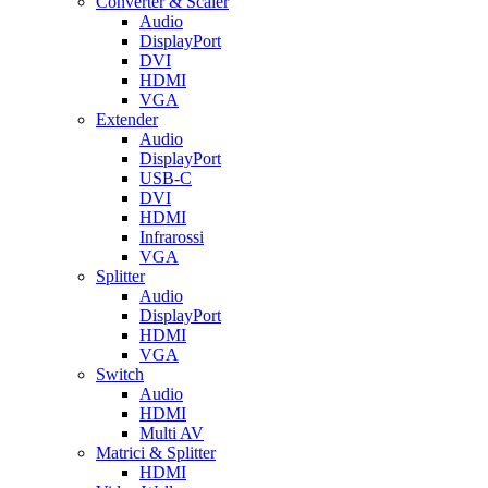
Converter & Scaler
Audio
DisplayPort
DVI
HDMI
VGA
Extender
Audio
DisplayPort
USB-C
DVI
HDMI
Infrarossi
VGA
Splitter
Audio
DisplayPort
HDMI
VGA
Switch
Audio
HDMI
Multi AV
Matrici & Splitter
HDMI