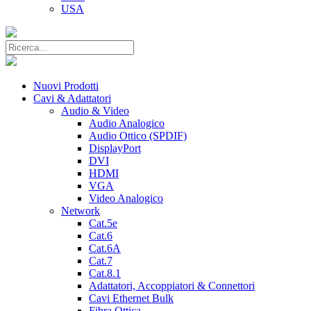
USA
Nuovi Prodotti
Cavi & Adattatori
Audio & Video
Audio Analogico
Audio Ottico (SPDIF)
DisplayPort
DVI
HDMI
VGA
Video Analogico
Network
Cat.5e
Cat.6
Cat.6A
Cat.7
Cat.8.1
Adattatori, Accoppiatori & Connettori
Cavi Ethernet Bulk
Fibra Ottica