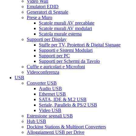
Video Wall
Emulatori EDID
Generatori di Segnale
Prese a Muro
Scatole murali AV precablate
Scatole murali AV modulari
Scatola murale esterna
Supporti per Display
Staffe per TV, Proiettori & Digital Signage
Supporti e Sistemi Modulari
Supporti per PC
Supporti per Schermi da Tavolo
Cuffie e auricolari e Microfoni
Videoconferenza
USB
Converter USB
Audio USB
Ethernet USB
SATA, IDE & M.2 USB
Seriale, Parallelo & PS/2 USB
Video USB
Estensione segnali USB
Hub USB
Docking Stations & Multiport Converters
Alloggiamenti USB per Drive