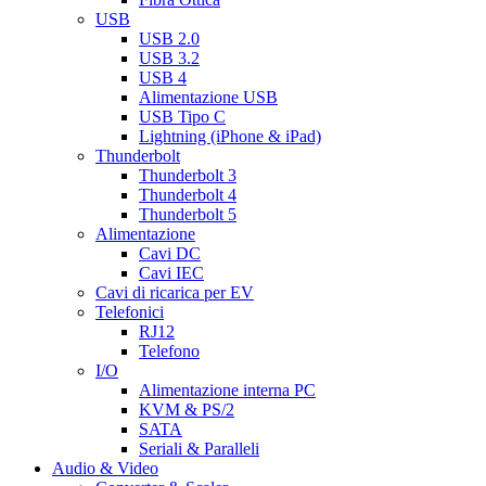
USB
USB 2.0
USB 3.2
USB 4
Alimentazione USB
USB Tipo C
Lightning (iPhone & iPad)
Thunderbolt
Thunderbolt 3
Thunderbolt 4
Thunderbolt 5
Alimentazione
Cavi DC
Cavi IEC
Cavi di ricarica per EV
Telefonici
RJ12
Telefono
I/O
Alimentazione interna PC
KVM & PS/2
SATA
Seriali & Paralleli
Audio & Video