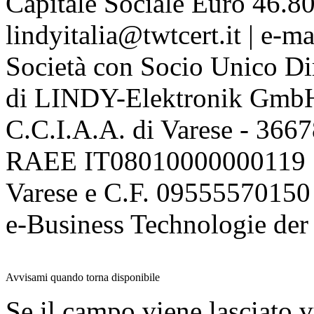
Capitale Sociale Euro 46.80
lindyitalia@twtcert.it | e-m
Società con Socio Unico Di
di LINDY-Elektronik Gmb
C.C.I.A.A. di Varese - 36
RAEE IT08010000000119 | 
Varese e C.F. 09555570150
e-Business Technologie 
Avvisami quando torna disponibile
Se il campo viene lasciato v