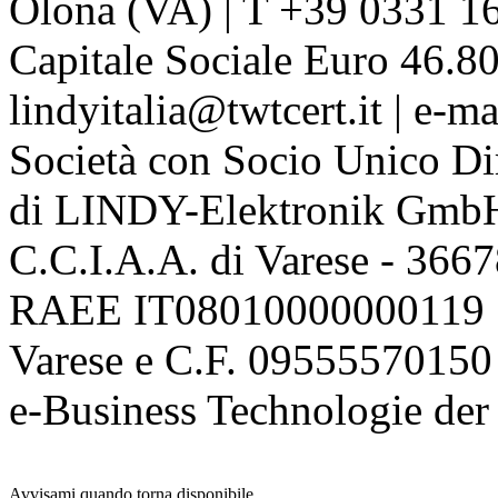
Olona (VA) | T +39 0331 1
Capitale Sociale Euro 46.80
lindyitalia@twtcert.it | e-m
Società con Socio Unico Di
di LINDY-Elektronik Gmb
C.C.I.A.A. di Varese - 36
RAEE IT08010000000119 | 
Varese e C.F. 09555570150
e-Business Technologie 
Avvisami quando torna disponibile