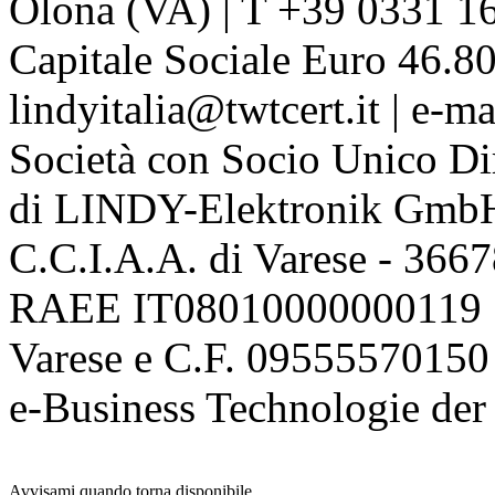
Olona (VA) | T +39 0331 1
Capitale Sociale Euro 46.80
lindyitalia@twtcert.it | e-m
Società con Socio Unico Di
di LINDY-Elektronik Gmb
C.C.I.A.A. di Varese - 36
RAEE IT08010000000119 | 
Varese e C.F. 09555570150
e-Business Technologie 
Avvisami quando torna disponibile