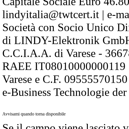
Capitale Sociale Euro 46.80
lindyitalia@twtcert.it | e-m
Società con Socio Unico Di
di LINDY-Elektronik Gmb
C.C.I.A.A. di Varese - 36
RAEE IT08010000000119 | 
Varese e C.F. 09555570150
e-Business Technologie 
Avvisami quando torna disponibile
Se il campo viene lasciato v