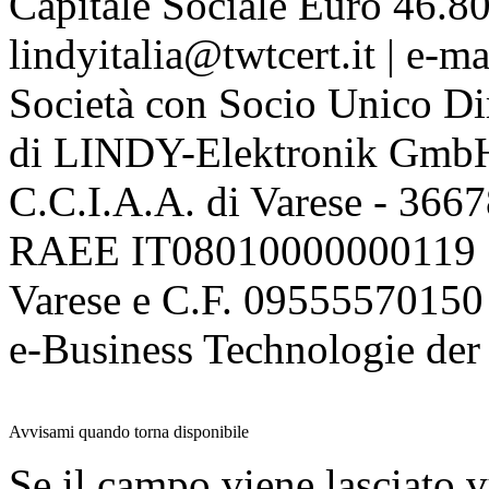
Capitale Sociale Euro 46.80
lindyitalia@twtcert.it | e-m
Società con Socio Unico Di
di LINDY-Elektronik Gmb
C.C.I.A.A. di Varese - 36
RAEE IT08010000000119 | 
Varese e C.F. 09555570150
e-Business Technologie 
Avvisami quando torna disponibile
Se il campo viene lasciato v