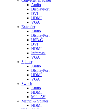
Converter & Scaler
Audio
DisplayPort
DVI
HDMI
VGA
Extender
Audio
DisplayPort
USB-C
DVI
HDMI
Infrarossi
VGA
Splitter
Audio
DisplayPort
HDMI
VGA
Switch
Audio
HDMI
Multi AV
Matrici & Splitter
HDMI