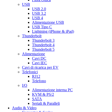
USB
USB 2.0
USB 3.2
USB 4
Alimentazione USB
USB Tipo C
Lightning (iPhone & iPad)
Thunderbolt
Thunderbolt 3
Thunderbolt 4
Thunderbolt 5
Alimentazione
Cavi DC
Cavi IEC
Cavi di ricarica per EV
Telefonici
RJ12
Telefono
I/O
Alimentazione interna PC
KVM & PS/2
SATA
Seriali & Paralleli
Audio & Video