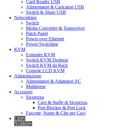
Card Reader USB
Alimentatori & Caricatori USB
Switch & Share USB
Networking
Switch
Media Converter & Transceiver
Patch Panel
Power over Ethernet
Power Switching
KVM
Extender KVM
Switch KVM Desktop
Switch KVM da Rack
Console LCD KVM
Alimentazione
Alimentatori & Adattatori AC
Multiprese
Accessori
Sicurezza
Cavi & Staffe di Sicurezza
Port Blocker & Port Lock
Fascette, Nastri & Clip per Cavi
Lindy
Academy