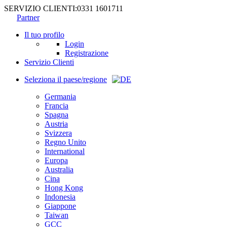
SERVIZIO CLIENTI:
0331 1601711
Partner
Il tuo profilo
Login
Registrazione
Servizio Clienti
Seleziona il paese/regione
Germania
Francia
Spagna
Austria
Svizzera
Regno Unito
International
Europa
Australia
Cina
Hong Kong
Indonesia
Giappone
Taiwan
GCC