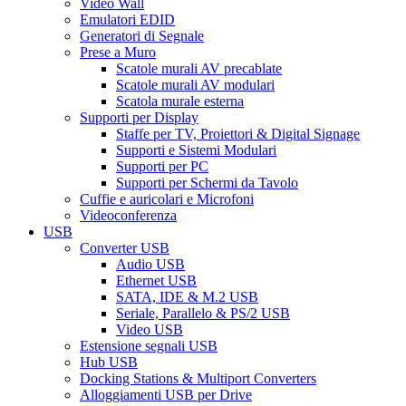
Video Wall
Emulatori EDID
Generatori di Segnale
Prese a Muro
Scatole murali AV precablate
Scatole murali AV modulari
Scatola murale esterna
Supporti per Display
Staffe per TV, Proiettori & Digital Signage
Supporti e Sistemi Modulari
Supporti per PC
Supporti per Schermi da Tavolo
Cuffie e auricolari e Microfoni
Videoconferenza
USB
Converter USB
Audio USB
Ethernet USB
SATA, IDE & M.2 USB
Seriale, Parallelo & PS/2 USB
Video USB
Estensione segnali USB
Hub USB
Docking Stations & Multiport Converters
Alloggiamenti USB per Drive