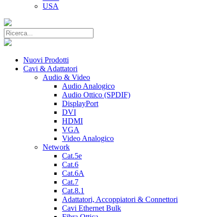
USA
Nuovi Prodotti
Cavi & Adattatori
Audio & Video
Audio Analogico
Audio Ottico (SPDIF)
DisplayPort
DVI
HDMI
VGA
Video Analogico
Network
Cat.5e
Cat.6
Cat.6A
Cat.7
Cat.8.1
Adattatori, Accoppiatori & Connettori
Cavi Ethernet Bulk
Fibra Ottica