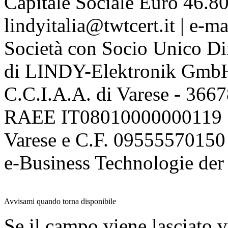
Capitale Sociale Euro 46.80
lindyitalia@twtcert.it | e-m
Società con Socio Unico Di
di LINDY-Elektronik Gmb
C.C.I.A.A. di Varese - 36
RAEE IT08010000000119 | 
Varese e C.F. 09555570150
e-Business Technologie 
Avvisami quando torna disponibile
Se il campo viene lasciato v