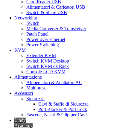
Card Reader USB
Alimentatori & Caricatori USB
Switch & Share USB
Networking
Switch
Media Converter & Transceiver
Patch Panel
Power over Ethernet
Power Switching
KVM
Extender KVM
Switch KVM Desktop
Switch KVM da Rack
Console LCD KVM
Alimentazione
Alimentatori & Adattatori AC
Multiprese
Accessori
Sicurezza
Cavi & Staffe di Sicurezza
Port Blocker & Port Lock
Fascette, Nastri & Clip per Cavi
Lindy
Academy