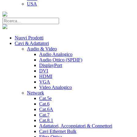
USA
Nuovi Prodotti
Cavi & Adattatori
Audio & Video
Audio Analogico
Audio Ottico (SPDIF)
DisplayPort
DVI
HDMI
VGA
Video Analogico
Network
Cat.5e
Cat.6
Cat.6A
Cat.7
Cat.8.1
Adattatori, Accoppiatori & Connettori
Cavi Ethernet Bulk
Fibra Ottica