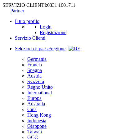
SERVIZIO CLIENTI:
0331 1601711
Partner
Il tuo profilo
Login
Registrazione
Servizio Clienti
Seleziona il paese/regione
Germania
Francia
Spagna
Austria
Svizzera
Regno Unito
International
Europa
Australia
Cina
Hong Kong
Indonesia
Giappone
Taiwan
GCC