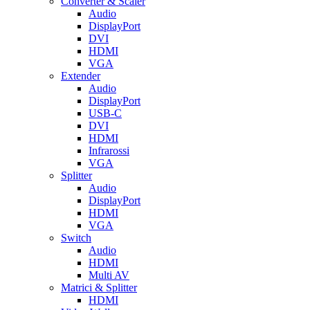
Converter & Scaler
Audio
DisplayPort
DVI
HDMI
VGA
Extender
Audio
DisplayPort
USB-C
DVI
HDMI
Infrarossi
VGA
Splitter
Audio
DisplayPort
HDMI
VGA
Switch
Audio
HDMI
Multi AV
Matrici & Splitter
HDMI