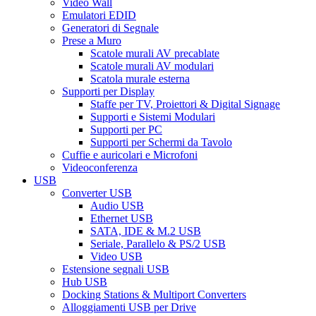
Video Wall
Emulatori EDID
Generatori di Segnale
Prese a Muro
Scatole murali AV precablate
Scatole murali AV modulari
Scatola murale esterna
Supporti per Display
Staffe per TV, Proiettori & Digital Signage
Supporti e Sistemi Modulari
Supporti per PC
Supporti per Schermi da Tavolo
Cuffie e auricolari e Microfoni
Videoconferenza
USB
Converter USB
Audio USB
Ethernet USB
SATA, IDE & M.2 USB
Seriale, Parallelo & PS/2 USB
Video USB
Estensione segnali USB
Hub USB
Docking Stations & Multiport Converters
Alloggiamenti USB per Drive