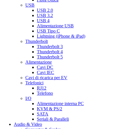
USB
USB 2.0
USB 3.2
USB 4
Alimentazione USB
USB Tipo C
Lightning (iPhone & iPad)
Thunderbolt
Thunderbolt 3
Thunderbolt 4
Thunderbolt 5
Alimentazione
Cavi DC
Cavi IEC
Cavi di ricarica per EV
Telefonici
RJ12
Telefono
I/O
Alimentazione interna PC
KVM & PS/2
SATA
Seriali & Paralleli
Audio & Video