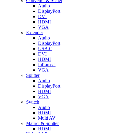
Converter & Scaler
Audio
DisplayPort
DVI
HDMI
VGA
Extender
Audio
DisplayPort
USB-C
DVI
HDMI
Infrarossi
VGA
Splitter
Audio
DisplayPort
HDMI
VGA
Switch
Audio
HDMI
Multi AV
Matrici & Splitter
HDMI