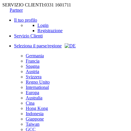
SERVIZIO CLIENTI:
0331 1601711
Partner
Il tuo profilo
Login
Registrazione
Servizio Clienti
Seleziona il paese/regione
Germania
Francia
Spagna
Austria
Svizzera
Regno Unito
International
Europa
Australia
Cina
Hong Kong
Indonesia
Giappone
Taiwan
GCC