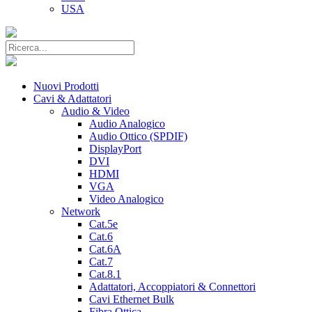
USA
Nuovi Prodotti
Cavi & Adattatori
Audio & Video
Audio Analogico
Audio Ottico (SPDIF)
DisplayPort
DVI
HDMI
VGA
Video Analogico
Network
Cat.5e
Cat.6
Cat.6A
Cat.7
Cat.8.1
Adattatori, Accoppiatori & Connettori
Cavi Ethernet Bulk
Fibra Ottica