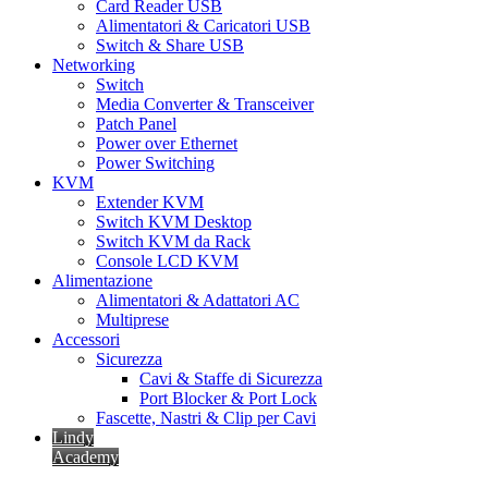
Card Reader USB
Alimentatori & Caricatori USB
Switch & Share USB
Networking
Switch
Media Converter & Transceiver
Patch Panel
Power over Ethernet
Power Switching
KVM
Extender KVM
Switch KVM Desktop
Switch KVM da Rack
Console LCD KVM
Alimentazione
Alimentatori & Adattatori AC
Multiprese
Accessori
Sicurezza
Cavi & Staffe di Sicurezza
Port Blocker & Port Lock
Fascette, Nastri & Clip per Cavi
Lindy
Academy