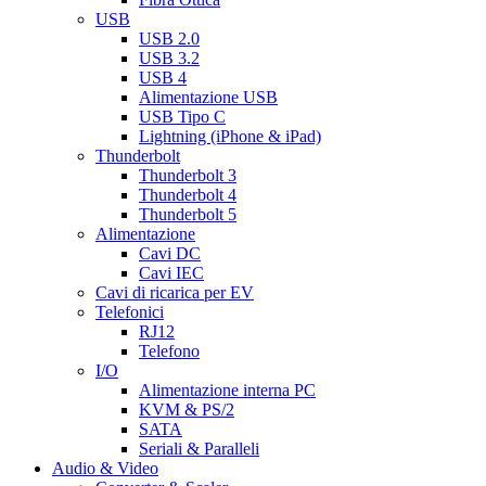
USB
USB 2.0
USB 3.2
USB 4
Alimentazione USB
USB Tipo C
Lightning (iPhone & iPad)
Thunderbolt
Thunderbolt 3
Thunderbolt 4
Thunderbolt 5
Alimentazione
Cavi DC
Cavi IEC
Cavi di ricarica per EV
Telefonici
RJ12
Telefono
I/O
Alimentazione interna PC
KVM & PS/2
SATA
Seriali & Paralleli
Audio & Video