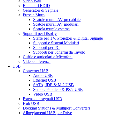
Video Wall
Emulatori EDID
Generatori di Segnale
Prese a Muro
Scatole murali AV precablate
Scatole murali AV modulari
Scatola murale esterna
Supporti per Display
Staffe per TV, Proiettori & Digital Signage
Supporti e Sistemi Modulari
Supporti per PC
Supporti per Schermi da Tavolo
Cuffie e auricolari e Microfoni
Videoconferenza
USB
Converter USB
Audio USB
Ethernet USB
SATA, IDE & M.2 USB
Seriale, Parallelo & PS/2 USB
Video USB
Estensione segnali USB
Hub USB
Docking Stations & Multiport Converters
Alloggiamenti USB per Drive