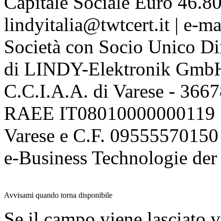
Capitale Sociale Euro 46.80
lindyitalia@twtcert.it | e-m
Società con Socio Unico Di
di LINDY-Elektronik Gmb
C.C.I.A.A. di Varese - 36
RAEE IT08010000000119 | 
Varese e C.F. 09555570150
e-Business Technologie 
Avvisami quando torna disponibile
Se il campo viene lasciato v