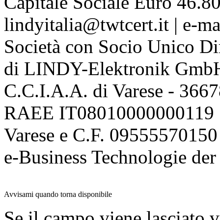
Capitale Sociale Euro 46.80
lindyitalia@twtcert.it | e-m
Società con Socio Unico Di
di LINDY-Elektronik Gmb
C.C.I.A.A. di Varese - 36
RAEE IT08010000000119 | 
Varese e C.F. 09555570150
e-Business Technologie 
Avvisami quando torna disponibile
Se il campo viene lasciato v