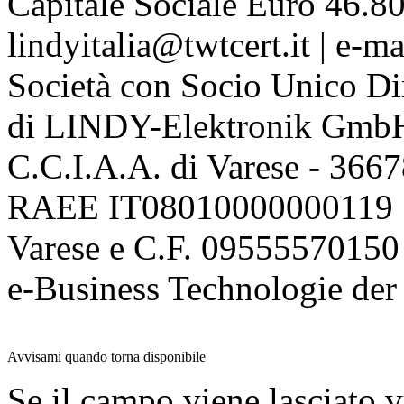
Capitale Sociale Euro 46.80
lindyitalia@twtcert.it | e-m
Società con Socio Unico Di
di LINDY-Elektronik Gmb
C.C.I.A.A. di Varese - 36
RAEE IT08010000000119 | 
Varese e C.F. 09555570150
e-Business Technologie 
Avvisami quando torna disponibile
Se il campo viene lasciato v