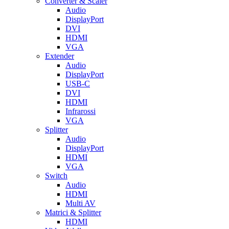
Converter & Scaler
Audio
DisplayPort
DVI
HDMI
VGA
Extender
Audio
DisplayPort
USB-C
DVI
HDMI
Infrarossi
VGA
Splitter
Audio
DisplayPort
HDMI
VGA
Switch
Audio
HDMI
Multi AV
Matrici & Splitter
HDMI