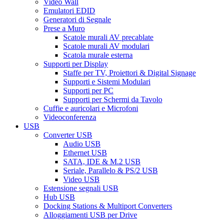
Video Wall
Emulatori EDID
Generatori di Segnale
Prese a Muro
Scatole murali AV precablate
Scatole murali AV modulari
Scatola murale esterna
Supporti per Display
Staffe per TV, Proiettori & Digital Signage
Supporti e Sistemi Modulari
Supporti per PC
Supporti per Schermi da Tavolo
Cuffie e auricolari e Microfoni
Videoconferenza
USB
Converter USB
Audio USB
Ethernet USB
SATA, IDE & M.2 USB
Seriale, Parallelo & PS/2 USB
Video USB
Estensione segnali USB
Hub USB
Docking Stations & Multiport Converters
Alloggiamenti USB per Drive