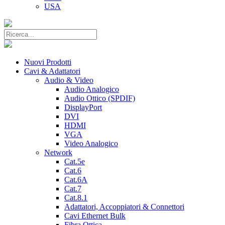
USA
Nuovi Prodotti
Cavi & Adattatori
Audio & Video
Audio Analogico
Audio Ottico (SPDIF)
DisplayPort
DVI
HDMI
VGA
Video Analogico
Network
Cat.5e
Cat.6
Cat.6A
Cat.7
Cat.8.1
Adattatori, Accoppiatori & Connettori
Cavi Ethernet Bulk
Fibra Ottica