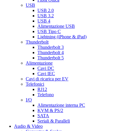
USB
USB 2.0
USB 3.2
USB 4
Alimentazione USB
USB Tipo C
Lightning (iPhone & iPad)
Thunderbolt
Thunderbolt 3
Thunderbolt 4
Thunderbolt 5
Alimentazione
Cavi DC
Cavi IEC
Cavi di ricarica per EV
Telefonici
RJ12
Telefono
I/O
Alimentazione interna PC
KVM & PS/2
SATA
Seriali & Paralleli
Audio & Video