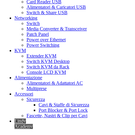
Card Reader USB
Alimentatori & Caricatori USB
Switch & Share USB
Networking
Switch
Media Converter & Transceiver
Patch Panel
Power over Ethernet
Power Switching
KVM
Extender KVM
Switch KVM Desktop
Switch KVM da Rack
Console LCD KVM
Alimentazione
Alimentatori & Adattatori AC
Multiprese
Accessori
Sicurezza
Cavi & Staffe di Sicurezza
Port Blocker & Port Lock
Fascette, Nastri & Clip per Cavi
Lindy
Academy