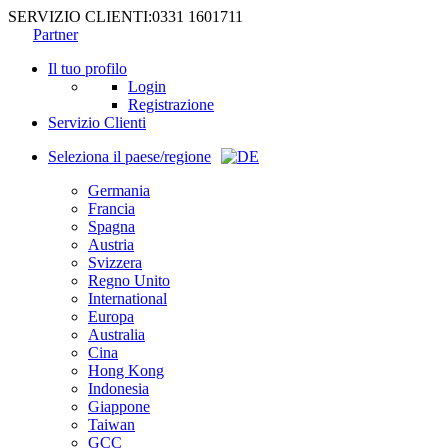
SERVIZIO CLIENTI:
0331 1601711
Partner
Il tuo profilo
Login
Registrazione
Servizio Clienti
Seleziona il paese/regione
Germania
Francia
Spagna
Austria
Svizzera
Regno Unito
International
Europa
Australia
Cina
Hong Kong
Indonesia
Giappone
Taiwan
GCC