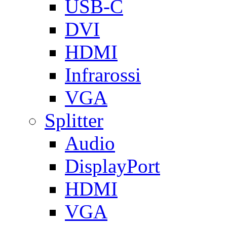
USB-C
DVI
HDMI
Infrarossi
VGA
Splitter
Audio
DisplayPort
HDMI
VGA