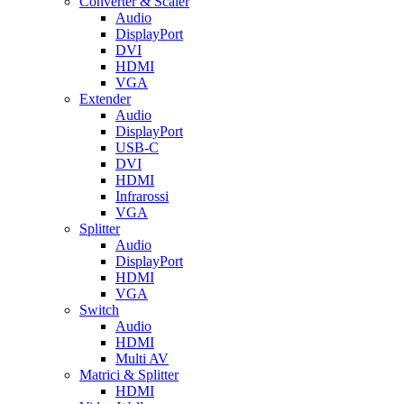
Converter & Scaler
Audio
DisplayPort
DVI
HDMI
VGA
Extender
Audio
DisplayPort
USB-C
DVI
HDMI
Infrarossi
VGA
Splitter
Audio
DisplayPort
HDMI
VGA
Switch
Audio
HDMI
Multi AV
Matrici & Splitter
HDMI