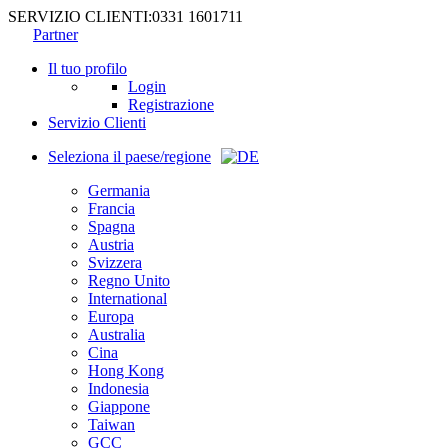
SERVIZIO CLIENTI:
0331 1601711
Partner
Il tuo profilo
Login
Registrazione
Servizio Clienti
Seleziona il paese/regione
Germania
Francia
Spagna
Austria
Svizzera
Regno Unito
International
Europa
Australia
Cina
Hong Kong
Indonesia
Giappone
Taiwan
GCC