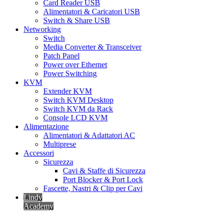
Card Reader USB
Alimentatori & Caricatori USB
Switch & Share USB
Networking
Switch
Media Converter & Transceiver
Patch Panel
Power over Ethernet
Power Switching
KVM
Extender KVM
Switch KVM Desktop
Switch KVM da Rack
Console LCD KVM
Alimentazione
Alimentatori & Adattatori AC
Multiprese
Accessori
Sicurezza
Cavi & Staffe di Sicurezza
Port Blocker & Port Lock
Fascette, Nastri & Clip per Cavi
Lindy
Academy