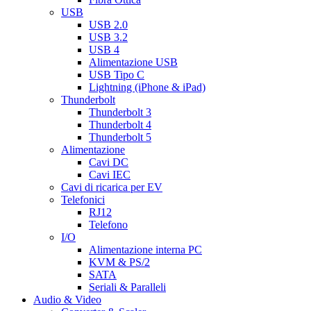
USB
USB 2.0
USB 3.2
USB 4
Alimentazione USB
USB Tipo C
Lightning (iPhone & iPad)
Thunderbolt
Thunderbolt 3
Thunderbolt 4
Thunderbolt 5
Alimentazione
Cavi DC
Cavi IEC
Cavi di ricarica per EV
Telefonici
RJ12
Telefono
I/O
Alimentazione interna PC
KVM & PS/2
SATA
Seriali & Paralleli
Audio & Video