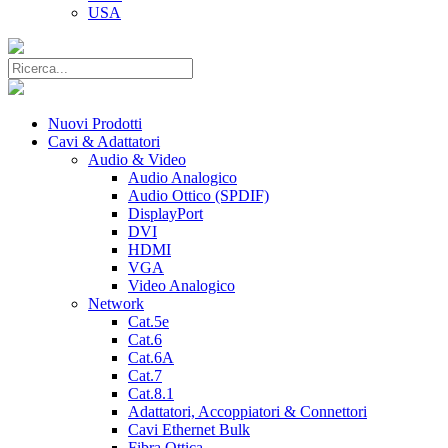
USA
Nuovi Prodotti
Cavi & Adattatori
Audio & Video
Audio Analogico
Audio Ottico (SPDIF)
DisplayPort
DVI
HDMI
VGA
Video Analogico
Network
Cat.5e
Cat.6
Cat.6A
Cat.7
Cat.8.1
Adattatori, Accoppiatori & Connettori
Cavi Ethernet Bulk
Fibra Ottica