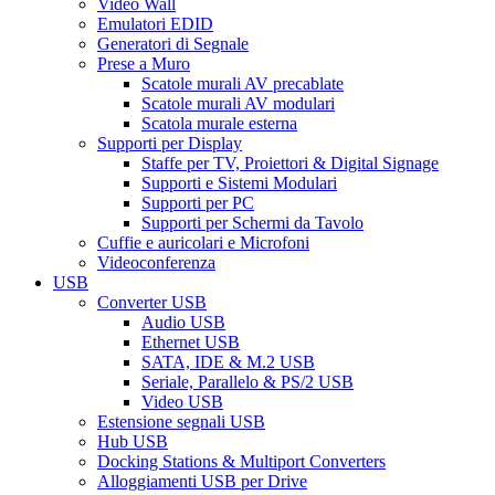
Video Wall
Emulatori EDID
Generatori di Segnale
Prese a Muro
Scatole murali AV precablate
Scatole murali AV modulari
Scatola murale esterna
Supporti per Display
Staffe per TV, Proiettori & Digital Signage
Supporti e Sistemi Modulari
Supporti per PC
Supporti per Schermi da Tavolo
Cuffie e auricolari e Microfoni
Videoconferenza
USB
Converter USB
Audio USB
Ethernet USB
SATA, IDE & M.2 USB
Seriale, Parallelo & PS/2 USB
Video USB
Estensione segnali USB
Hub USB
Docking Stations & Multiport Converters
Alloggiamenti USB per Drive