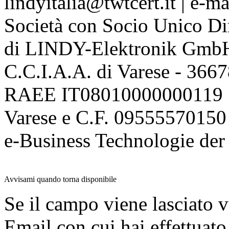
lindyitalia@twtcert.it | e-m
Società con Socio Unico Di
di LINDY-Elektronik Gmb
C.C.I.A.A. di Varese - 36
RAEE IT08010000000119 | 
Varese e C.F. 09555570150
e-Business Technologie 
Avvisami quando torna disponibile
Se il campo viene lasciato v
Email con cui hai effettuato