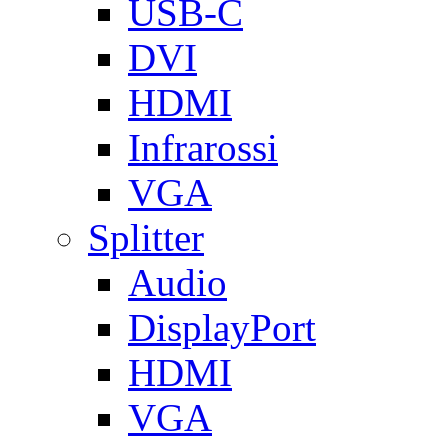
USB-C
DVI
HDMI
Infrarossi
VGA
Splitter
Audio
DisplayPort
HDMI
VGA