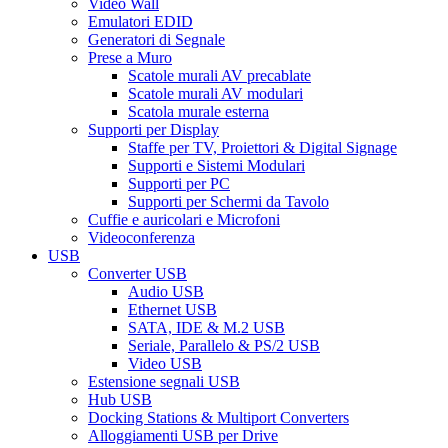
Video Wall
Emulatori EDID
Generatori di Segnale
Prese a Muro
Scatole murali AV precablate
Scatole murali AV modulari
Scatola murale esterna
Supporti per Display
Staffe per TV, Proiettori & Digital Signage
Supporti e Sistemi Modulari
Supporti per PC
Supporti per Schermi da Tavolo
Cuffie e auricolari e Microfoni
Videoconferenza
USB
Converter USB
Audio USB
Ethernet USB
SATA, IDE & M.2 USB
Seriale, Parallelo & PS/2 USB
Video USB
Estensione segnali USB
Hub USB
Docking Stations & Multiport Converters
Alloggiamenti USB per Drive