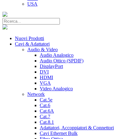
USA
Nuovi Prodotti
Cavi & Adattatori
Audio & Video
Audio Analogico
Audio Ottico (SPDIF)
DisplayPort
DVI
HDMI
VGA
Video Analogico
Network
Cat.5e
Cat.6
Cat.6A
Cat.7
Cat.8.1
Adattatori, Accoppiatori & Connettori
Cavi Ethernet Bulk
Fibra Ottica