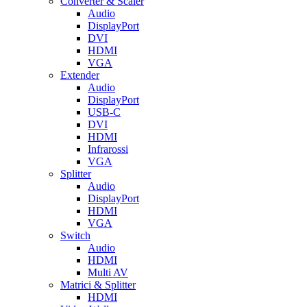
Converter & Scaler
Audio
DisplayPort
DVI
HDMI
VGA
Extender
Audio
DisplayPort
USB-C
DVI
HDMI
Infrarossi
VGA
Splitter
Audio
DisplayPort
HDMI
VGA
Switch
Audio
HDMI
Multi AV
Matrici & Splitter
HDMI