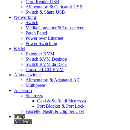
Card Reader USB
Alimentatori & Caricatori USB
Switch & Share USB
Networking
Switch
Media Converter & Transceiver
Patch Panel
Power over Ethernet
Power Switching
KVM
Extender KVM
Switch KVM Desktop
Switch KVM da Rack
Console LCD KVM
Alimentazione
Alimentatori & Adattatori AC
Multiprese
Accessori
Sicurezza
Cavi & Staffe di Sicurezza
Port Blocker & Port Lock
Fascette, Nastri & Clip per Cavi
Lindy
Academy