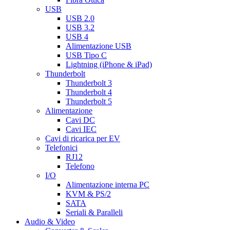
USB
USB 2.0
USB 3.2
USB 4
Alimentazione USB
USB Tipo C
Lightning (iPhone & iPad)
Thunderbolt
Thunderbolt 3
Thunderbolt 4
Thunderbolt 5
Alimentazione
Cavi DC
Cavi IEC
Cavi di ricarica per EV
Telefonici
RJ12
Telefono
I/O
Alimentazione interna PC
KVM & PS/2
SATA
Seriali & Paralleli
Audio & Video