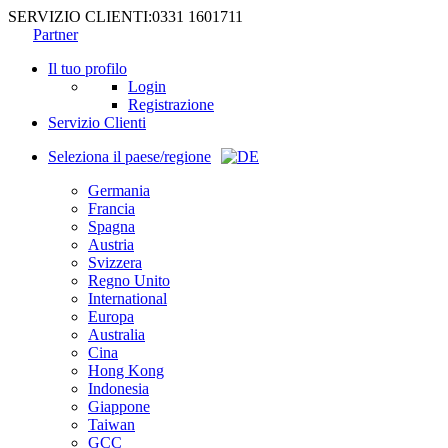
SERVIZIO CLIENTI:
0331 1601711
Partner
Il tuo profilo
Login
Registrazione
Servizio Clienti
Seleziona il paese/regione
Germania
Francia
Spagna
Austria
Svizzera
Regno Unito
International
Europa
Australia
Cina
Hong Kong
Indonesia
Giappone
Taiwan
GCC