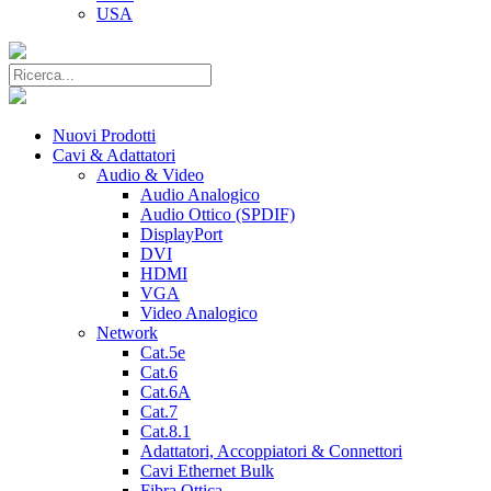
USA
Nuovi Prodotti
Cavi & Adattatori
Audio & Video
Audio Analogico
Audio Ottico (SPDIF)
DisplayPort
DVI
HDMI
VGA
Video Analogico
Network
Cat.5e
Cat.6
Cat.6A
Cat.7
Cat.8.1
Adattatori, Accoppiatori & Connettori
Cavi Ethernet Bulk
Fibra Ottica