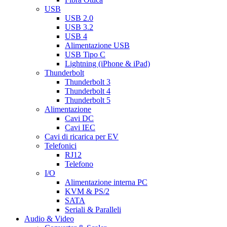
USB
USB 2.0
USB 3.2
USB 4
Alimentazione USB
USB Tipo C
Lightning (iPhone & iPad)
Thunderbolt
Thunderbolt 3
Thunderbolt 4
Thunderbolt 5
Alimentazione
Cavi DC
Cavi IEC
Cavi di ricarica per EV
Telefonici
RJ12
Telefono
I/O
Alimentazione interna PC
KVM & PS/2
SATA
Seriali & Paralleli
Audio & Video