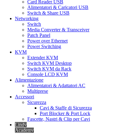
Card Reader USB
Alimentatori & Caricatori USB
Switch & Share USB
Networking
Switch
Media Converter & Transceiver
Patch Panel
Power over Ethernet
Power Switching
KVM
Extender KVM
Switch KVM Desktop
Switch KVM da Rack
Console LCD KVM
Alimentazione
Alimentatori & Adattatori AC
Multiprese
Accessori
Sicurezza
Cavi & Staffe di Sicurezza
Port Blocker & Port Lock
Fascette, Nastri & Clip per Cavi
Lindy
Academy