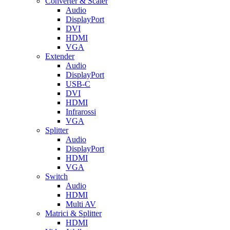
Converter & Scaler
Audio
DisplayPort
DVI
HDMI
VGA
Extender
Audio
DisplayPort
USB-C
DVI
HDMI
Infrarossi
VGA
Splitter
Audio
DisplayPort
HDMI
VGA
Switch
Audio
HDMI
Multi AV
Matrici & Splitter
HDMI