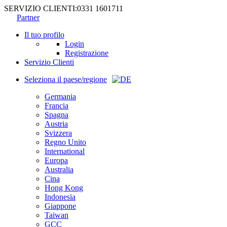
SERVIZIO CLIENTI:
0331 1601711
Partner
Il tuo profilo
Login
Registrazione
Servizio Clienti
Seleziona il paese/regione
Germania
Francia
Spagna
Austria
Svizzera
Regno Unito
International
Europa
Australia
Cina
Hong Kong
Indonesia
Giappone
Taiwan
GCC