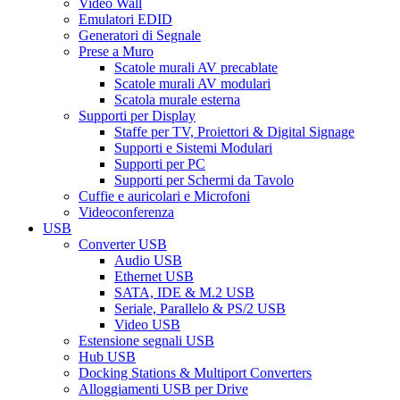
Video Wall
Emulatori EDID
Generatori di Segnale
Prese a Muro
Scatole murali AV precablate
Scatole murali AV modulari
Scatola murale esterna
Supporti per Display
Staffe per TV, Proiettori & Digital Signage
Supporti e Sistemi Modulari
Supporti per PC
Supporti per Schermi da Tavolo
Cuffie e auricolari e Microfoni
Videoconferenza
USB
Converter USB
Audio USB
Ethernet USB
SATA, IDE & M.2 USB
Seriale, Parallelo & PS/2 USB
Video USB
Estensione segnali USB
Hub USB
Docking Stations & Multiport Converters
Alloggiamenti USB per Drive