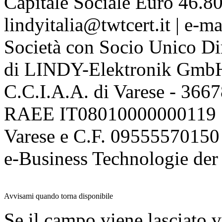
Capitale Sociale Euro 46.80
lindyitalia@twtcert.it | e-m
Società con Socio Unico Di
di LINDY-Elektronik Gmb
C.C.I.A.A. di Varese - 36
RAEE IT08010000000119 | 
Varese e C.F. 09555570150
e-Business Technologie 
Avvisami quando torna disponibile
Se il campo viene lasciato v