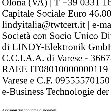
Olona (VA) | T +39 0331 1
Capitale Sociale Euro 46.80
lindyitalia@twtcert.it | e-m
Società con Socio Unico Di
di LINDY-Elektronik Gmb
C.C.I.A.A. di Varese - 36
RAEE IT08010000000119 | 
Varese e C.F. 09555570150
e-Business Technologie 
Avvisami quando torna disponibile