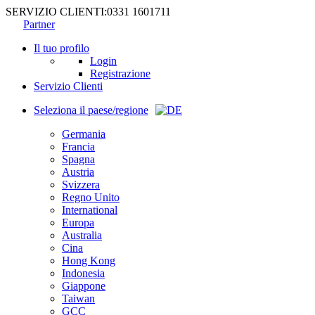
SERVIZIO CLIENTI:
0331 1601711
Partner
Il tuo profilo
Login
Registrazione
Servizio Clienti
Seleziona il paese/regione
Germania
Francia
Spagna
Austria
Svizzera
Regno Unito
International
Europa
Australia
Cina
Hong Kong
Indonesia
Giappone
Taiwan
GCC