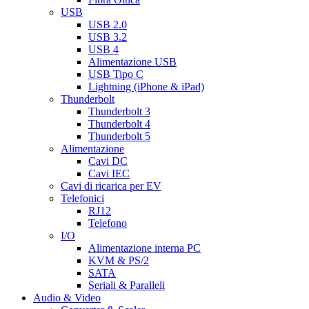
USB
USB 2.0
USB 3.2
USB 4
Alimentazione USB
USB Tipo C
Lightning (iPhone & iPad)
Thunderbolt
Thunderbolt 3
Thunderbolt 4
Thunderbolt 5
Alimentazione
Cavi DC
Cavi IEC
Cavi di ricarica per EV
Telefonici
RJ12
Telefono
I/O
Alimentazione interna PC
KVM & PS/2
SATA
Seriali & Paralleli
Audio & Video