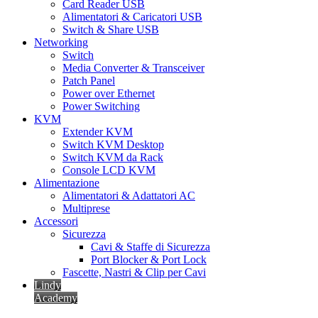
Card Reader USB
Alimentatori & Caricatori USB
Switch & Share USB
Networking
Switch
Media Converter & Transceiver
Patch Panel
Power over Ethernet
Power Switching
KVM
Extender KVM
Switch KVM Desktop
Switch KVM da Rack
Console LCD KVM
Alimentazione
Alimentatori & Adattatori AC
Multiprese
Accessori
Sicurezza
Cavi & Staffe di Sicurezza
Port Blocker & Port Lock
Fascette, Nastri & Clip per Cavi
Lindy
Academy