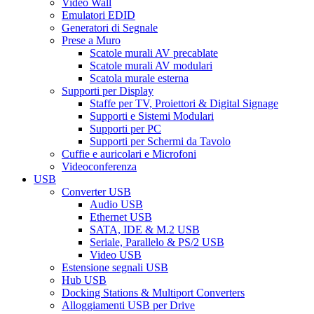
Video Wall
Emulatori EDID
Generatori di Segnale
Prese a Muro
Scatole murali AV precablate
Scatole murali AV modulari
Scatola murale esterna
Supporti per Display
Staffe per TV, Proiettori & Digital Signage
Supporti e Sistemi Modulari
Supporti per PC
Supporti per Schermi da Tavolo
Cuffie e auricolari e Microfoni
Videoconferenza
USB
Converter USB
Audio USB
Ethernet USB
SATA, IDE & M.2 USB
Seriale, Parallelo & PS/2 USB
Video USB
Estensione segnali USB
Hub USB
Docking Stations & Multiport Converters
Alloggiamenti USB per Drive