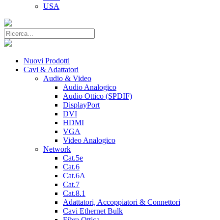
USA
Nuovi Prodotti
Cavi & Adattatori
Audio & Video
Audio Analogico
Audio Ottico (SPDIF)
DisplayPort
DVI
HDMI
VGA
Video Analogico
Network
Cat.5e
Cat.6
Cat.6A
Cat.7
Cat.8.1
Adattatori, Accoppiatori & Connettori
Cavi Ethernet Bulk
Fibra Ottica