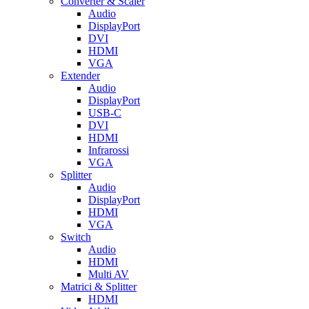
Converter & Scaler
Audio
DisplayPort
DVI
HDMI
VGA
Extender
Audio
DisplayPort
USB-C
DVI
HDMI
Infrarossi
VGA
Splitter
Audio
DisplayPort
HDMI
VGA
Switch
Audio
HDMI
Multi AV
Matrici & Splitter
HDMI