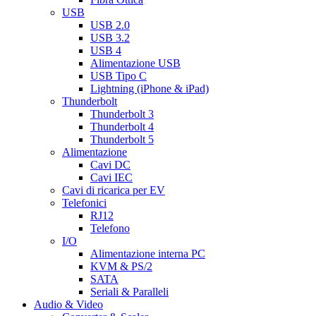
USB
USB 2.0
USB 3.2
USB 4
Alimentazione USB
USB Tipo C
Lightning (iPhone & iPad)
Thunderbolt
Thunderbolt 3
Thunderbolt 4
Thunderbolt 5
Alimentazione
Cavi DC
Cavi IEC
Cavi di ricarica per EV
Telefonici
RJ12
Telefono
I/O
Alimentazione interna PC
KVM & PS/2
SATA
Seriali & Paralleli
Audio & Video