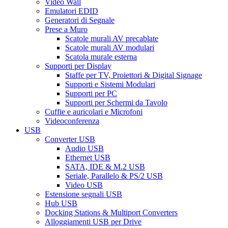
Video Wall
Emulatori EDID
Generatori di Segnale
Prese a Muro
Scatole murali AV precablate
Scatole murali AV modulari
Scatola murale esterna
Supporti per Display
Staffe per TV, Proiettori & Digital Signage
Supporti e Sistemi Modulari
Supporti per PC
Supporti per Schermi da Tavolo
Cuffie e auricolari e Microfoni
Videoconferenza
USB
Converter USB
Audio USB
Ethernet USB
SATA, IDE & M.2 USB
Seriale, Parallelo & PS/2 USB
Video USB
Estensione segnali USB
Hub USB
Docking Stations & Multiport Converters
Alloggiamenti USB per Drive