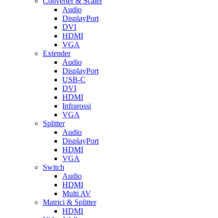
Converter & Scaler
Audio
DisplayPort
DVI
HDMI
VGA
Extender
Audio
DisplayPort
USB-C
DVI
HDMI
Infrarossi
VGA
Splitter
Audio
DisplayPort
HDMI
VGA
Switch
Audio
HDMI
Multi AV
Matrici & Splitter
HDMI