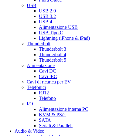
USB
USB 2.0
USB 3.2
USB 4
Alimentazione USB
USB Tipo C
Lightning (iPhone & iPad)
Thunderbolt
Thunderbolt 3
Thunderbolt 4
Thunderbolt 5
Alimentazione
Cavi DC
Cavi IEC
Cavi di ricarica per EV
Telefonici
RJ12
Telefono
I/O
Alimentazione interna PC
KVM & PS/2
SATA
Seriali & Paralleli
Audio & Video