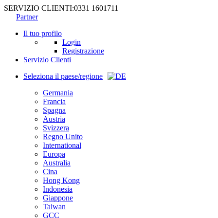
SERVIZIO CLIENTI:
0331 1601711
Partner
Il tuo profilo
Login
Registrazione
Servizio Clienti
Seleziona il paese/regione
Germania
Francia
Spagna
Austria
Svizzera
Regno Unito
International
Europa
Australia
Cina
Hong Kong
Indonesia
Giappone
Taiwan
GCC