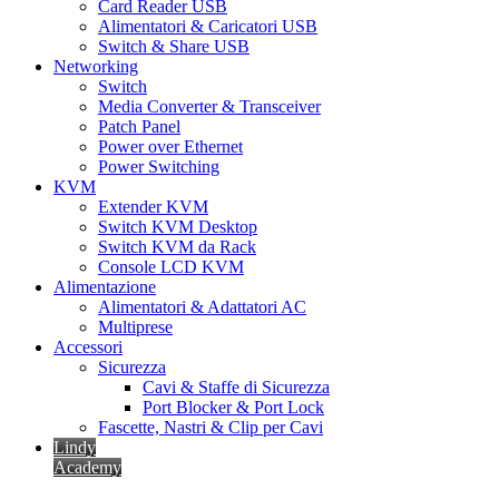
Card Reader USB
Alimentatori & Caricatori USB
Switch & Share USB
Networking
Switch
Media Converter & Transceiver
Patch Panel
Power over Ethernet
Power Switching
KVM
Extender KVM
Switch KVM Desktop
Switch KVM da Rack
Console LCD KVM
Alimentazione
Alimentatori & Adattatori AC
Multiprese
Accessori
Sicurezza
Cavi & Staffe di Sicurezza
Port Blocker & Port Lock
Fascette, Nastri & Clip per Cavi
Lindy
Academy