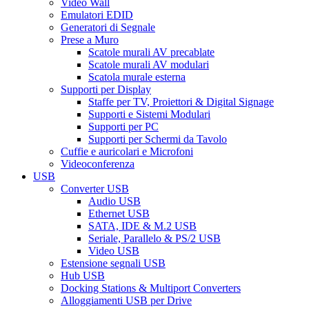
Video Wall
Emulatori EDID
Generatori di Segnale
Prese a Muro
Scatole murali AV precablate
Scatole murali AV modulari
Scatola murale esterna
Supporti per Display
Staffe per TV, Proiettori & Digital Signage
Supporti e Sistemi Modulari
Supporti per PC
Supporti per Schermi da Tavolo
Cuffie e auricolari e Microfoni
Videoconferenza
USB
Converter USB
Audio USB
Ethernet USB
SATA, IDE & M.2 USB
Seriale, Parallelo & PS/2 USB
Video USB
Estensione segnali USB
Hub USB
Docking Stations & Multiport Converters
Alloggiamenti USB per Drive