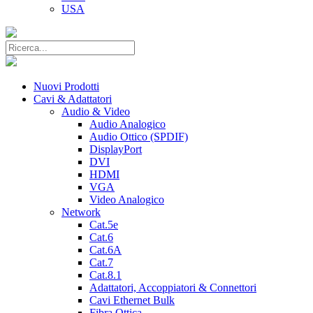
USA
Nuovi Prodotti
Cavi & Adattatori
Audio & Video
Audio Analogico
Audio Ottico (SPDIF)
DisplayPort
DVI
HDMI
VGA
Video Analogico
Network
Cat.5e
Cat.6
Cat.6A
Cat.7
Cat.8.1
Adattatori, Accoppiatori & Connettori
Cavi Ethernet Bulk
Fibra Ottica