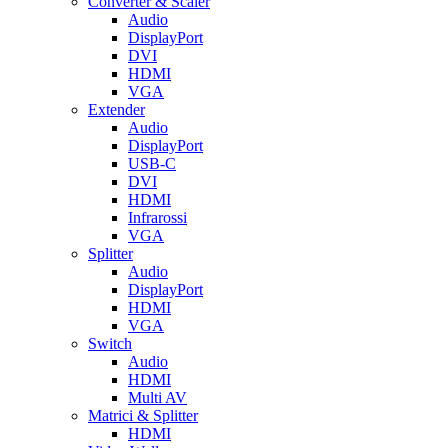
Converter & Scaler
Audio
DisplayPort
DVI
HDMI
VGA
Extender
Audio
DisplayPort
USB-C
DVI
HDMI
Infrarossi
VGA
Splitter
Audio
DisplayPort
HDMI
VGA
Switch
Audio
HDMI
Multi AV
Matrici & Splitter
HDMI