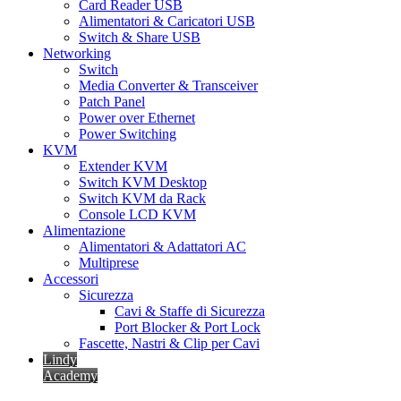
Card Reader USB
Alimentatori & Caricatori USB
Switch & Share USB
Networking
Switch
Media Converter & Transceiver
Patch Panel
Power over Ethernet
Power Switching
KVM
Extender KVM
Switch KVM Desktop
Switch KVM da Rack
Console LCD KVM
Alimentazione
Alimentatori & Adattatori AC
Multiprese
Accessori
Sicurezza
Cavi & Staffe di Sicurezza
Port Blocker & Port Lock
Fascette, Nastri & Clip per Cavi
Lindy
Academy