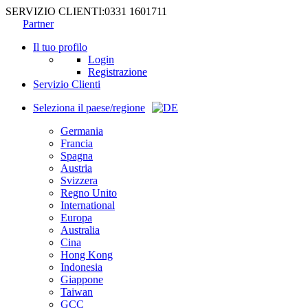
SERVIZIO CLIENTI:
0331 1601711
Partner
Il tuo profilo
Login
Registrazione
Servizio Clienti
Seleziona il paese/regione
Germania
Francia
Spagna
Austria
Svizzera
Regno Unito
International
Europa
Australia
Cina
Hong Kong
Indonesia
Giappone
Taiwan
GCC