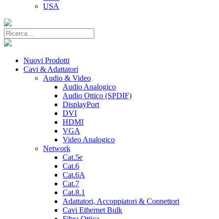
USA
Nuovi Prodotti
Cavi & Adattatori
Audio & Video
Audio Analogico
Audio Ottico (SPDIF)
DisplayPort
DVI
HDMI
VGA
Video Analogico
Network
Cat.5e
Cat.6
Cat.6A
Cat.7
Cat.8.1
Adattatori, Accoppiatori & Connettori
Cavi Ethernet Bulk
Fibra Ottica