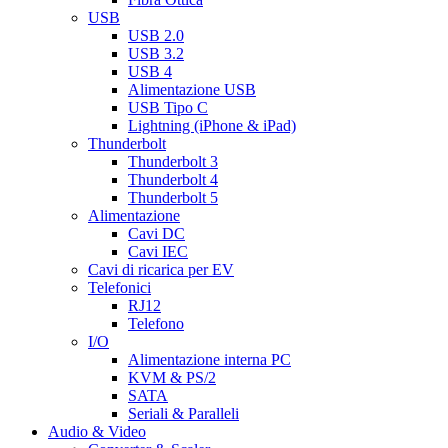
USB
USB 2.0
USB 3.2
USB 4
Alimentazione USB
USB Tipo C
Lightning (iPhone & iPad)
Thunderbolt
Thunderbolt 3
Thunderbolt 4
Thunderbolt 5
Alimentazione
Cavi DC
Cavi IEC
Cavi di ricarica per EV
Telefonici
RJ12
Telefono
I/O
Alimentazione interna PC
KVM & PS/2
SATA
Seriali & Paralleli
Audio & Video