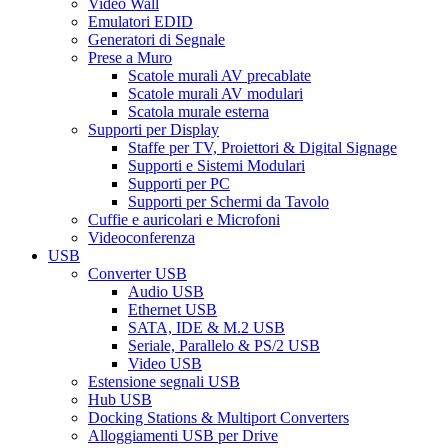
Video Wall
Emulatori EDID
Generatori di Segnale
Prese a Muro
Scatole murali AV precablate
Scatole murali AV modulari
Scatola murale esterna
Supporti per Display
Staffe per TV, Proiettori & Digital Signage
Supporti e Sistemi Modulari
Supporti per PC
Supporti per Schermi da Tavolo
Cuffie e auricolari e Microfoni
Videoconferenza
USB
Converter USB
Audio USB
Ethernet USB
SATA, IDE & M.2 USB
Seriale, Parallelo & PS/2 USB
Video USB
Estensione segnali USB
Hub USB
Docking Stations & Multiport Converters
Alloggiamenti USB per Drive