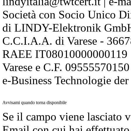
lindyitalia@twtcert.it | e-m
Società con Socio Unico Di
di LINDY-Elektronik Gmb
C.C.I.A.A. di Varese - 36
RAEE IT08010000000119 | 
Varese e C.F. 09555570150
e-Business Technologie 
Avvisami quando torna disponibile
Se il campo viene lasciato v
Email con cui hai effettuato