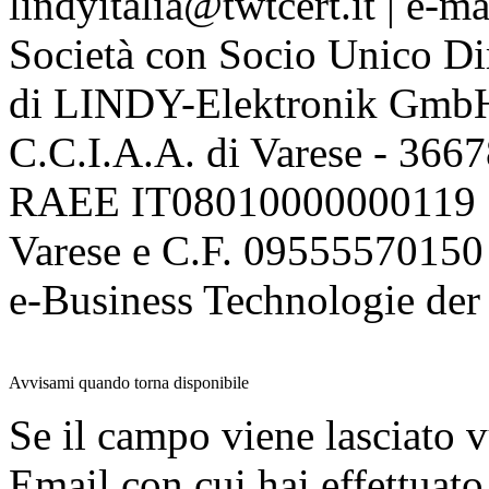
lindyitalia@twtcert.it | e-m
Società con Socio Unico Di
di LINDY-Elektronik Gmb
C.C.I.A.A. di Varese - 36
RAEE IT08010000000119 | 
Varese e C.F. 09555570150
e-Business Technologie 
Avvisami quando torna disponibile
Se il campo viene lasciato v
Email con cui hai effettuato